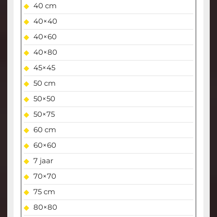
40 cm
40×40
40×60
40×80
45×45
50 cm
50×50
50×75
60 cm
60×60
7 jaar
70×70
75 cm
80×80