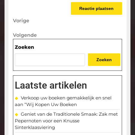
Berichtnavigatie
Vorige
Vorige
bericht
Volgende
Volgende
bericht
Zoeken
Zoeken
Laatste artikelen
Verkoop uw boeken gemakkelijk en snel
aan “Wij Kopen Uw Boeken
Geniet van de Traditionele Smaak: Zak met
Pepernoten voor een Knusse
Sinterklaasviering