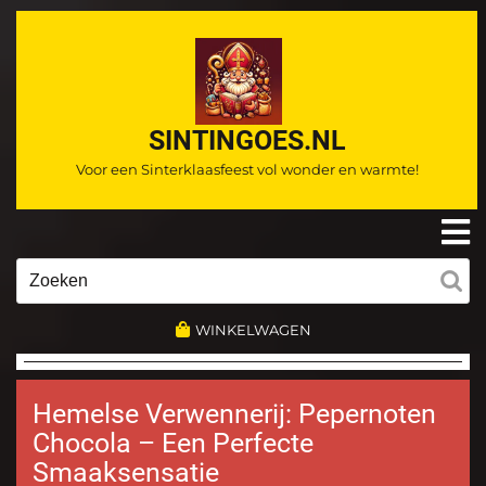
Ga
naar
de
inhoud
SINTINGOES.NL
Voor een Sinterklaasfeest vol wonder en warmte!
O
m
Zoeken
naar:
WINKELWAGEN
Hemelse Verwennerij: Pepernoten
Chocola – Een Perfecte
Smaaksensatie