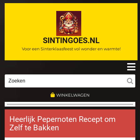
Ga
naar
de
inhoud
SINTINGOES.NL
Voor een Sinterklaasfeest vol wonder en warmte!
O
m
Zoeken
naar:
WINKELWAGEN
Heerlijk Pepernoten Recept om
Zelf te Bakken