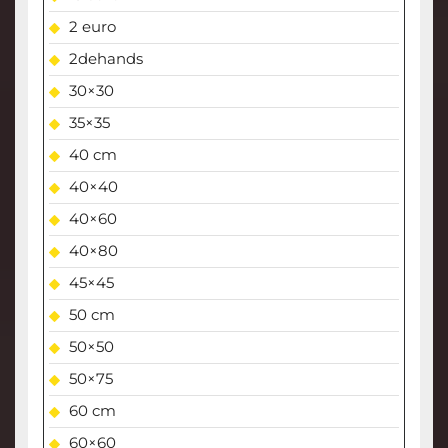
2 euro
2dehands
30×30
35×35
40 cm
40×40
40×60
40×80
45×45
50 cm
50×50
50×75
60 cm
60×60