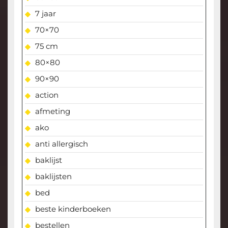
7 jaar
70×70
75 cm
80×80
90×90
action
afmeting
ako
anti allergisch
baklijst
baklijsten
bed
beste kinderboeken
bestellen