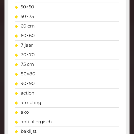
50×50
50×75
60 cm
60×60
7 jaar
70×70
75 cm
80×80
90×90
action
afmeting
ako
anti allergisch
baklijst