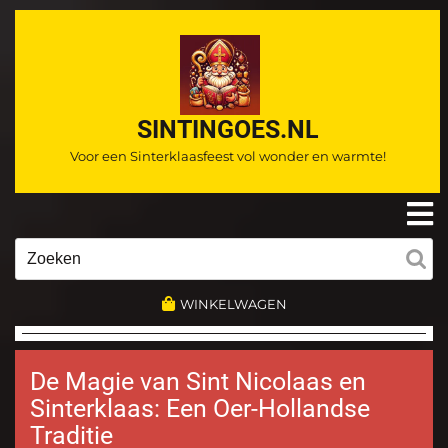
Ga
naar
de
inhoud
SINTINGOES.NL
Voor een Sinterklaasfeest vol wonder en warmte!
O
m
Zoeken
naar:
WINKELWAGEN
De Magie van Sint Nicolaas en
Sinterklaas: Een Oer-Hollandse
Traditie