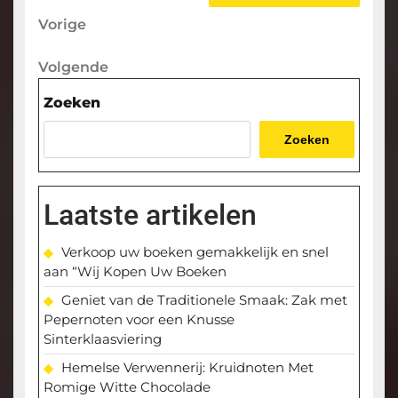
Berichtnavigatie
Vorige
Vorige
bericht
Volgende
Volgende
bericht
Zoeken
Zoeken
Laatste artikelen
Verkoop uw boeken gemakkelijk en snel
aan “Wij Kopen Uw Boeken
Geniet van de Traditionele Smaak: Zak met
Pepernoten voor een Knusse
Sinterklaasviering
Hemelse Verwennerij: Kruidnoten Met
Romige Witte Chocolade