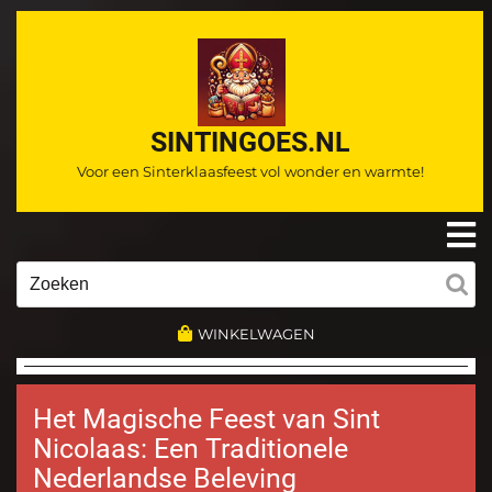
Ga
naar
de
inhoud
SINTINGOES.NL
Voor een Sinterklaasfeest vol wonder en warmte!
O
m
Zoeken
naar:
WINKELWAGEN
Het Magische Feest van Sint
Nicolaas: Een Traditionele
Nederlandse Beleving