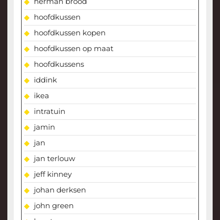
herman brood
hoofdkussen
hoofdkussen kopen
hoofdkussen op maat
hoofdkussens
iddink
ikea
intratuin
jamin
jan
jan terlouw
jeff kinney
johan derksen
john green