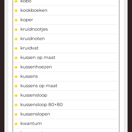
kobo
kookboeken
koper
kruidnootjes
kruidnoten
kruidvat
kussen op maat
kussenhoezen
kussens
kussens op maat
kussensloop
kussensloop 80×80
kussenslopen
kwantum