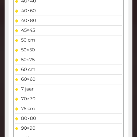
40×40
40×60
40×80
45×45
50 cm
50×50
50×75
60 cm
60×60
7 jaar
70×70
75 cm
80×80
90×90