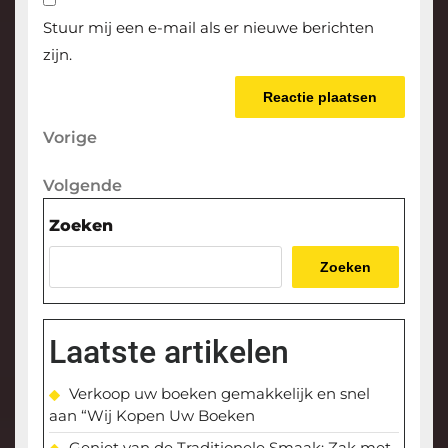
Stuur mij een e-mail als er nieuwe berichten
zijn.
Berichtnavigatie
Vorige
Vorige
bericht
Volgende
Volgende
bericht
Zoeken
Zoeken
Laatste artikelen
Verkoop uw boeken gemakkelijk en snel
aan “Wij Kopen Uw Boeken
Geniet van de Traditionele Smaak: Zak met