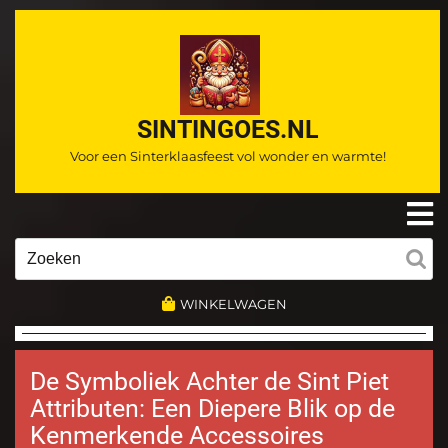
Ga
naar
de
inhoud
SINTINGOES.NL
Voor een Sinterklaasfeest vol wonder en warmte!
O
m
Zoeken
naar:
WINKELWAGEN
De Symboliek Achter de Sint Piet
Attributen: Een Diepere Blik op de
Kenmerkende Accessoires