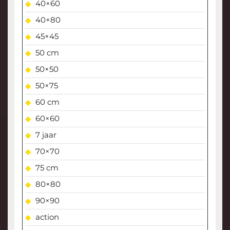
40×60
40×80
45×45
50 cm
50×50
50×75
60 cm
60×60
7 jaar
70×70
75 cm
80×80
90×90
action