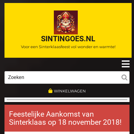
Ga
naar
de
inhoud
SINTINGOES.NL
Voor een Sinterklaasfeest vol wonder en warmte!
O
m
Zoeken
naar:
WINKELWAGEN
Feestelijke Aankomst van
Sinterklaas op 18 november 2018!