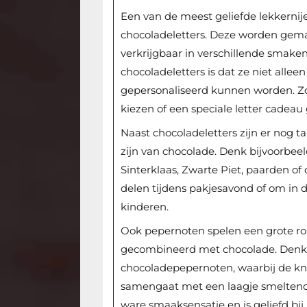
Een van de meest geliefde lekkernijen
chocoladeletters. Deze worden gemaa
verkrijgbaar in verschillende smaken
chocoladeletters is dat ze niet allee
gepersonaliseerd kunnen worden. Zo 
kiezen of een speciale letter cadeau
Naast chocoladeletters zijn er nog t
zijn van chocolade. Denk bijvoorbee
Sinterklaas, Zwarte Piet, paarden of 
delen tijdens pakjesavond of om in 
kinderen.
Ook pepernoten spelen een grote rol
gecombineerd met chocolade. Denk b
chocoladepepernoten, waarbij de k
samengaat met een laagje smeltend
ware smaaksensatie en is geliefd bij