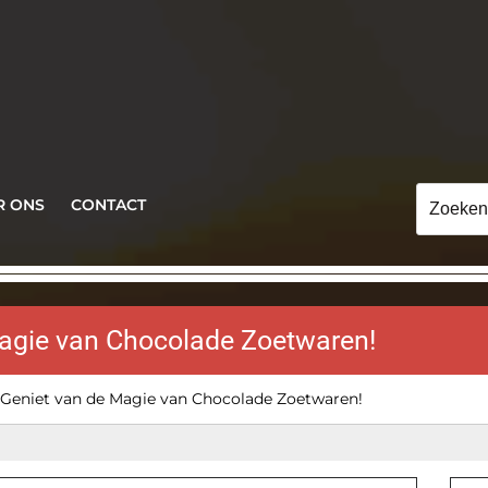
Zoeken
R ONS
CONTACT
naar:
Magie van Chocolade Zoetwaren!
: Geniet van de Magie van Chocolade Zoetwaren!