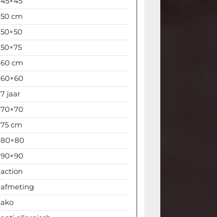
45×45
50 cm
50×50
50×75
60 cm
60×60
7 jaar
70×70
75 cm
80×80
90×90
action
afmeting
ako