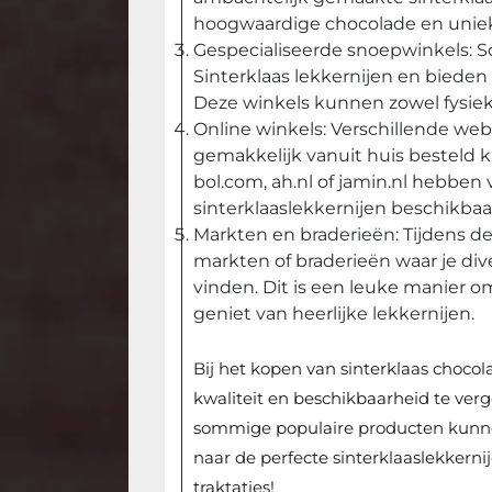
hoogwaardige chocolade en unie
Gespecialiseerde snoepwinkels: S
Sinterklaas lekkernijen en biede
Deze winkels kunnen zowel fysiek a
Online winkels: Verschillende we
gemakkelijk vanuit huis besteld 
bol.com, ah.nl of jamin.nl hebben
sinterklaaslekkernijen beschikbaa
Markten en braderieën: Tijdens de 
markten of braderieën waar je di
vinden. Dit is een leuke manier om 
geniet van heerlijke lekkernijen.
Bij het kopen van sinterklaas chocol
kwaliteit en beschikbaarheid te verge
sommige populaire producten kunnen
naar de perfecte sinterklaaslekkern
traktaties!