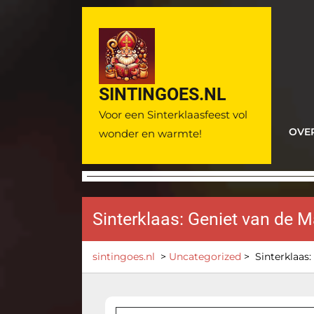
Ga
naar
de
inhoud
SINTINGOES.NL
Voor een Sinterklaasfeest vol
OVE
wonder en warmte!
Sinterklaas: Geniet van de 
sintingoes.nl
>
Uncategorized
>
Sinterklaas