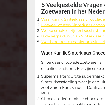
5 Veelgestelde Vragen 
Zoetwaren in het Neder
Waar kan ik Sinterklaas chocola
Hoeveel kosten Sinterklaas choc
Welke smaken zijn er beschikbaar
Is de verpakking van Sinterklaas 
Wat is de beste manier om Sinte
Waar Kan Ik Sinterklaas Choc
Sinterklaas chocolade zoetwaren zijn
en online platforms. Hier zijn enkel
Supermarkten: Grote supermarkt
Sinterklaasafdeling waar je een u
zoetwaren kunt vinden. Denk aan w
Plus.
Chocolaterieën: Lokale chocolater
ambachtelijk gemaakte sinterklaa