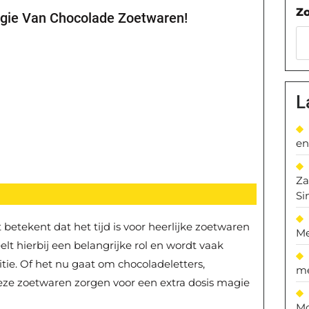
Z
agie Van Chocolade Zoetwaren!
L
en
Za
Si
t betekent dat het tijd is voor heerlijke zoetwaren
Me
eelt hierbij een belangrijke rol en wordt vaak
tie. Of het nu gaat om chocoladeletters,
me
eze zoetwaren zorgen voor een extra dosis magie
Mo