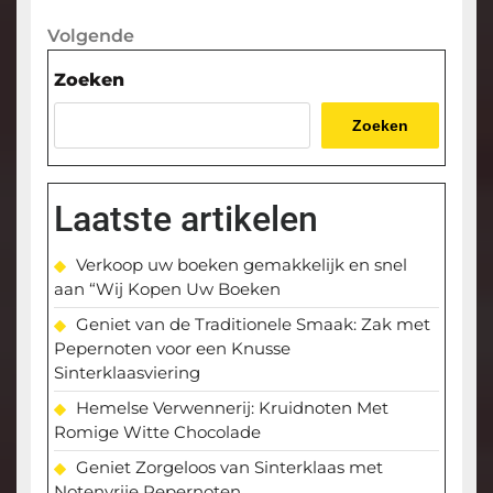
bericht
Volgende
Volgende
bericht
Zoeken
Zoeken
Laatste artikelen
Verkoop uw boeken gemakkelijk en snel
aan “Wij Kopen Uw Boeken
Geniet van de Traditionele Smaak: Zak met
Pepernoten voor een Knusse
Sinterklaasviering
Hemelse Verwennerij: Kruidnoten Met
Romige Witte Chocolade
Geniet Zorgeloos van Sinterklaas met
Notenvrije Pepernoten