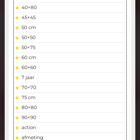
40×80
45×45
50 cm
50×50
50×75
60 cm
60×60
7 jaar
70×70
75 cm
80×80
90×90
action
afmeting