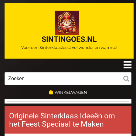
Ga
naar
de
inhoud
SINTINGOES.NL
Voor een Sinterklaasfeest vol wonder en warmte!
O
m
Zoeken
naar:
WINKELWAGEN
Originele Sinterklaas Ideeën om
het Feest Speciaal te Maken