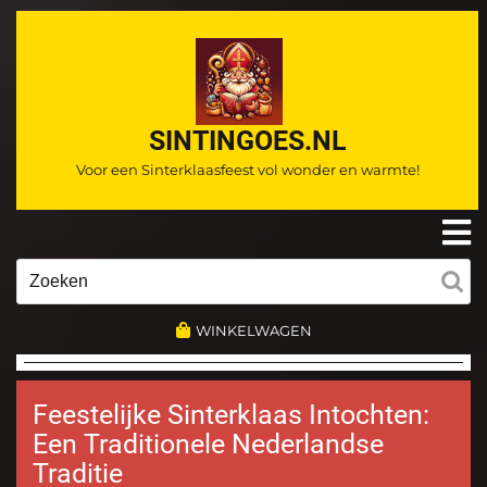
Ga
naar
de
inhoud
SINTINGOES.NL
Voor een Sinterklaasfeest vol wonder en warmte!
O
m
Zoeken
naar:
WINKELWAGEN
Feestelijke Sinterklaas Intochten:
Een Traditionele Nederlandse
Traditie