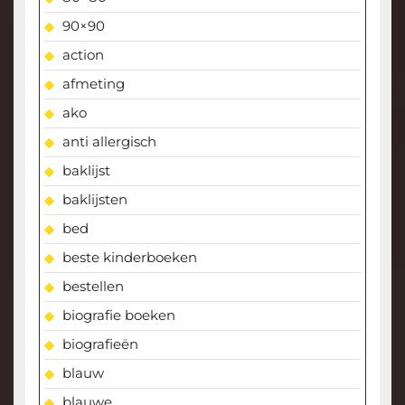
90×90
action
afmeting
ako
anti allergisch
baklijst
baklijsten
bed
beste kinderboeken
bestellen
biografie boeken
biografieën
blauw
blauwe