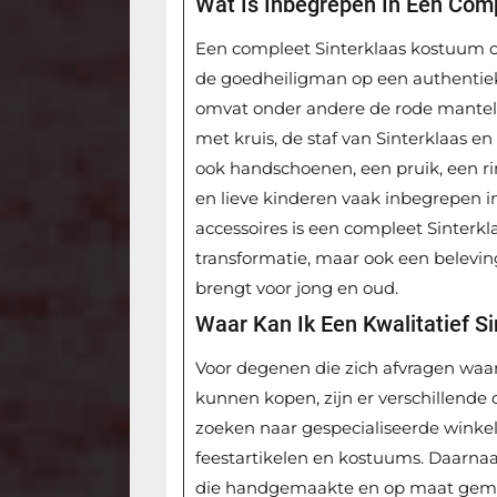
Wat Is Inbegrepen In Een Com
Een compleet Sinterklaas kostuum o
de goedheiligman op een authentiek
omvat onder andere de rode mantel 
met kruis, de staf van Sinterklaas en
ook handschoenen, een pruik, een r
en lieve kinderen vaak inbegrepen i
accessoires is een compleet Sinterkl
transformatie, maar ook een beleving
brengt voor jong en oud.
Waar Kan Ik Een Kwalitatief 
Voor degenen die zich afvragen waar
kunnen kopen, zijn er verschillende 
zoeken naar gespecialiseerde winkels 
feestartikelen en kostuums. Daarnaas
die handgemaakte en op maat gema