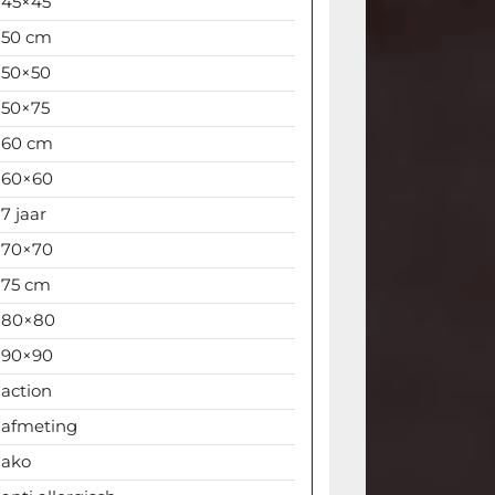
45×45
50 cm
50×50
50×75
60 cm
60×60
7 jaar
70×70
75 cm
80×80
90×90
action
afmeting
ako