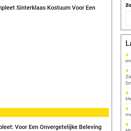
Z
pleet Sinterklaas Kostuum Voor Een
L
en
Za
Si
Me
me
leet: Voor Een Onvergetelijke Beleving
Mo