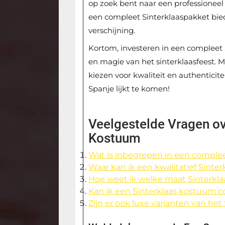
op zoek bent naar een professionee
een compleet Sinterklaaspakket bied
verschijning.
Kortom, investeren in een compleet 
en magie van het sinterklaasfeest. Ma
kiezen voor kwaliteit en authenticit
Spanje lijkt te komen!
Veelgestelde Vragen ov
Kostuum
Wat is inbegrepen in een comple
Waar kan ik een kwalitatief Sint
Hoe weet ik welke maat Sinterkl
Kan ik een Sinterklaas kostuum 
Zijn er ook luxe varianten van h