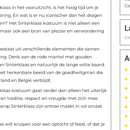
Ge
laas in het vooruitzicht, is het hoog tijd om je
ring. En wat is er nu iconischer dan het dragen
m? Het Sinterklaas kostuum is niet alleen een
L
t, maar ook een bron van plezier en verwondering
Ge
estaat uit verschillende elementen die samen
A
aling. Denk aan de rode mantel met gouden
van Sinterklaas en natuurlijk de lange witte baard.
et herkenbare beeld van de goedheiligman die
land en België verblijdt.
laas kostuum gaat verder dan alleen het uiterlijk
an traditie, respect en vreugde met zich mee.
op Sinterklaas zijn entree maakt in vol ornaat
as wilt kruipen voor een optocht of feest, of dat je