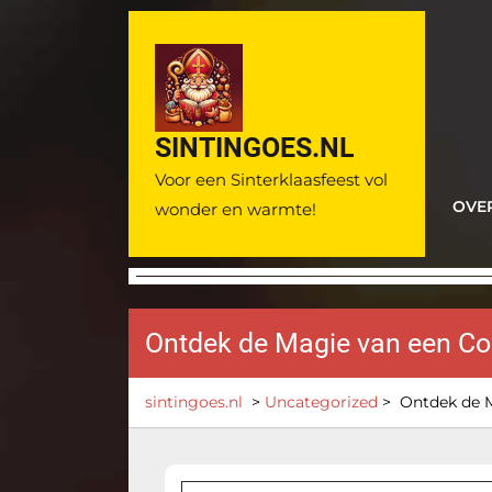
Ga
naar
de
inhoud
SINTINGOES.NL
Voor een Sinterklaasfeest vol
OVE
wonder en warmte!
Ontdek de Magie van een Com
sintingoes.nl
>
Uncategorized
>
Ontdek de M