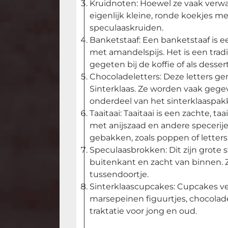
Kruidnoten: Hoewel ze vaak verw
eigenlijk kleine, ronde koekjes m
speculaaskruiden.
Banketstaaf: Een banketstaaf is 
met amandelspijs. Het is een trad
gegeten bij de koffie of als dessert
Chocoladeletters: Deze letters g
Sinterklaas. Ze worden vaak gegev
onderdeel van het sinterklaaspak
Taaitaai: Taaitaai is een zachte, 
met anijszaad en andere specerije
gebakken, zoals poppen of letters
Speculaasbrokken: Dit zijn grote 
buitenkant en zacht van binnen.
tussendoortje.
Sinterklaascupcakes: Cupcakes ve
marsepeinen figuurtjes, chocolade
traktatie voor jong en oud.