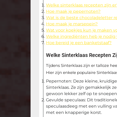
Welke sinterklaas recepten zijn er
Hoe maak je pepernoten?
Wat is de beste chocoladeletter r
Hoe maak je marsepein?
Wat voor koekjes kun je maken vo
Welke ingrediënten heb je nodig v
Hoe bereid je een banketstaaf?
Welke Sinterklaas Recepten Zi
Tijdens Sinterklaas zijn er talloze hee
Hier zijn enkele populaire Sinterklaa
Pepernoten: Deze kleine, kruidige 
Sinterklaas. Ze zijn gemakkelijk z
gewoon lekker zelf op te snoepen
Gevulde speculaas: Dit traditionel
speculaasdeeg met een vulling va
met een knapperige korst.