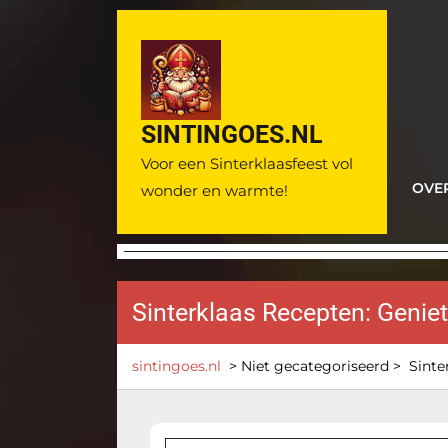
Ga
naar
de
inhoud
SINTINGOES.NL
Voor een Sinterklaasfeest vol
OVE
wonder en warmte!
Sinterklaas Recepten: Geniet 
sintingoes.nl
> Niet gecategoriseerd >
Sinte