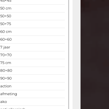
45×45
50 cm
50×50
50×75
60 cm
60×60
7 jaar
70×70
75 cm
80×80
90×90
action
afmeting
ako