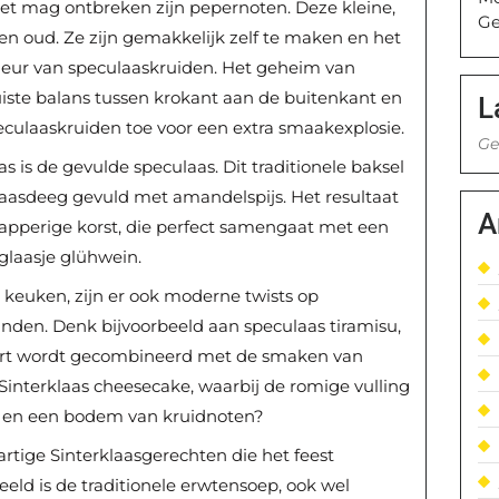
niet mag ontbreken zijn pepernoten. Deze kleine,
Ge
g en oud. Ze zijn gemakkelijk zelf te maken en het
e geur van speculaaskruiden. Het geheim van
uiste balans tussen krokant aan de buitenkant en
L
eculaaskruiden toe voor een extra smaakexplosie.
Ge
as is de gevulde speculaas. Dit traditionele baksel
ulaasdeeg gevuld met amandelspijs. Het resultaat
A
apperige korst, die perfect samengaat met een
laasje glühwein.
 keuken, zijn er ook moderne twists op
vinden. Denk bijvoorbeeld aan speculaas tiramisu,
ssert wordt gecombineerd met de smaken van
 Sinterklaas cheesecake, waarbij de romige vulling
n en een bodem van kruidnoten?
artige Sinterklaasgerechten die het feest
ld is de traditionele erwtensoep, ook wel