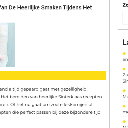
Z
Van De Heerlijke Smaken Tijdens Het
L
en
Za
Si
land altijd gepaard gaat met gezelligheid,
Me
. Het bereiden van heerlijke Sinterklaas recepten
steren. Of het nu gaat om zoete lekkernijen of
me
cepten die perfect passen bij deze bijzondere tijd
Mo