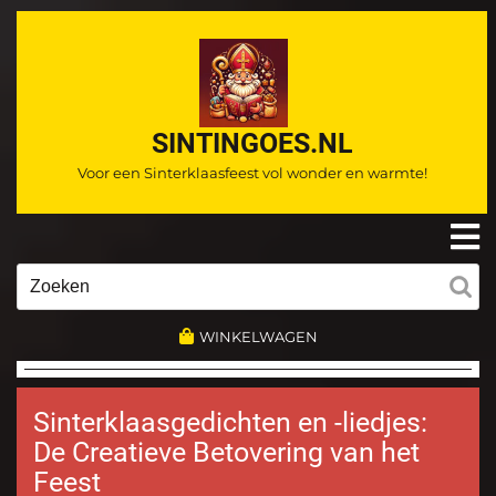
Ga
naar
de
inhoud
SINTINGOES.NL
Voor een Sinterklaasfeest vol wonder en warmte!
O
m
Zoeken
naar:
WINKELWAGEN
Sinterklaasgedichten en -liedjes:
De Creatieve Betovering van het
Feest