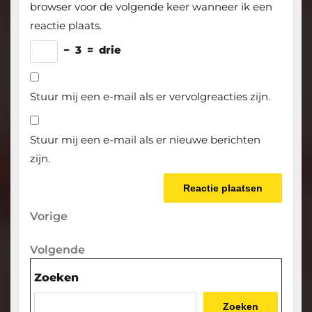
browser voor de volgende keer wanneer ik een
reactie plaats.
−
3
=
drie
Stuur mij een e-mail als er vervolgreacties zijn.
Stuur mij een e-mail als er nieuwe berichten
zijn.
Berichtnavigatie
Vorige
Vorige
bericht
Volgende
Volgende
bericht
Zoeken
Zoeken