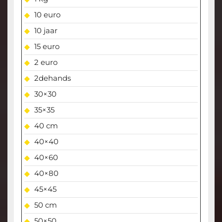
10 euro
10 jaar
15 euro
2 euro
2dehands
30×30
35×35
40 cm
40×40
40×60
40×80
45×45
50 cm
50×50