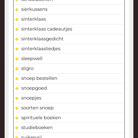
sierkussens
sinterklaas
sinterklaas cadeautjes
sinterklaasgedicht
sinterklaasliedjes
sleepwell
sligro
snoep bestellen
snoepgoed
snoepjes
soorten snoep
spirituele boeken
studieboeken
suikervrij