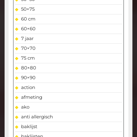
50×75
60 cm
60×60
7 jaar
70×70
75 cm
80×80
90×90
action
afmeting
ako
anti allergisch
baklijst
baklijsten