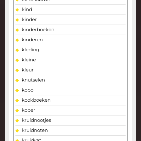
kind
kinder
kinderboeken
kinderen
kleding
kleine
kleur
knutselen
kobo
kookboeken
koper
kruidnootjes
kruidnoten
kruidvat