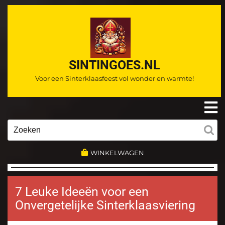
Ga
naar
de
inhoud
SINTINGOES.NL
Voor een Sinterklaasfeest vol wonder en warmte!
O
m
Zoeken
naar:
WINKELWAGEN
7 Leuke Ideeën voor een
Onvergetelijke Sinterklaasviering