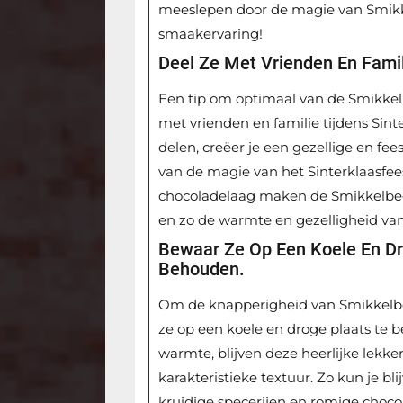
meeslepen door de magie van Smikk
smaakervaring!
Deel Ze Met Vrienden En Famil
Een tip om optimaal van de Smikkelb
met vrienden en familie tijdens Sinte
delen, creëer je een gezellige en fe
van de magie van het Sinterklaasfee
chocoladelaag maken de Smikkelbeer
en zo de warmte en gezelligheid van
Bewaar Ze Op Een Koele En D
Behouden.
Om de knapperigheid van Smikkelbe
ze op een koele en droge plaats te 
warmte, blijven deze heerlijke lekk
karakteristieke textuur. Zo kun je b
kruidige specerijen en romige chocol