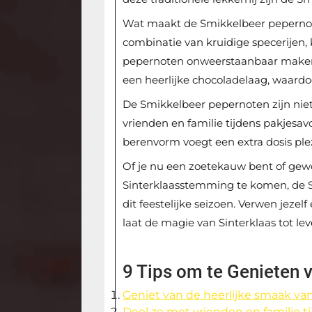
Wat maakt de Smikkelbeer pepernoten
combinatie van kruidige specerijen,
pepernoten onweerstaanbaar maken v
een heerlijke chocoladelaag, waardoo
De Smikkelbeer pepernoten zijn niet
vrienden en familie tijdens pakjesa
berenvorm voegt een extra dosis plez
Of je nu een zoetekauw bent of gew
Sinterklaasstemming te komen, de 
dit feestelijke seizoen. Verwen jezel
laat de magie van Sinterklaas tot le
9 Tips om te Genieten
Geniet van de heerlijke smaak v
Deel ze met vrienden en familie ti