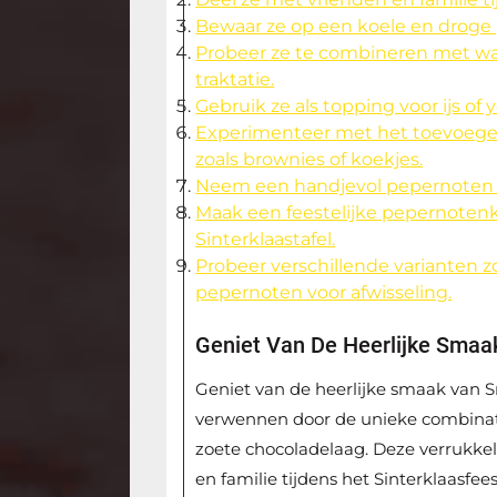
Bewaar ze op een koele en droge
Probeer ze te combineren met wa
traktatie.
Gebruik ze als topping voor ijs of
Experimenteer met het toevoege
zoals brownies of koekjes.
Neem een handjevol pepernoten a
Maak een feestelijke pepernotenkr
Sinterklaastafel.
Probeer verschillende varianten
pepernoten voor afwisseling.
Geniet Van De Heerlijke Smaa
Geniet van de heerlijke smaak van 
verwennen door de unieke combinati
zoete chocoladelaag. Deze verrukkeli
en familie tijdens het Sinterklaasfees