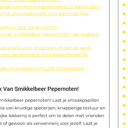
 plaats om hun knapperigheid te behouden.
rme chocolademelk voor een heerlijke
 yoghurt voor extra crunch.
n van smikkelbeer pepernoten aan baksels
ls snack voor onderweg of op het werk.
ans als decoratie voor bijvoorbeeld de
 zoals chocolade-omhulde smikkelbeer
k Van Smikkelbeer Pepernoten!
Smikkelbeer pepernoten! Laat je smaakpapillen
e van kruidige specerijen, knapperige textuur en
jke lekkernij is perfect om te delen met vrienden
t of gewoon als verwennerij voor jezelf. Laat je