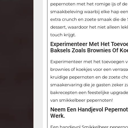
pepernoten met het romige ijs of de 
smaakbeleving waarbij elke hap een 
extra crunch en zoete smaak die de
dessert, waardoor het niet alleen le
touch krijgt.
Experimenteer Met Het Toevo
Baksels Zoals Brownies Of Ko
Experimenteer met het toevoegen v
brownies of koekjes voor een verrass
kruidige pepernoten en de zoete ch
smaakervaring die je gasten zeker zal
bakrecepten een feestelijke upgrad
van smikkelbeer pepernoten!
Neem Een Handjevol Pepernot
Werk.
Een handjevol Smikkelbeer pepernot