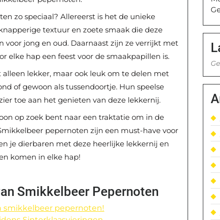
Ge
 zo speciaal? Allereerst is het de unieke
 knapperige textuur en zoete smaak die deze
oor jong en oud. Daarnaast zijn ze verrijkt met
L
r elke hap een feest voor de smaakpapillen is.
Ge
 alleen lekker, maar ook leuk om te delen met
vond of gewoon als tussendoortje. Hun speelse
A
ier toe aan het genieten van deze lekkernij.
oon op zoek bent naar een traktatie om in de
Smikkelbeer pepernoten zijn een must-have voor
f en je dierbaren met deze heerlijke lekkernij en
ven komen in elke hap!
 van Smikkelbeer Pepernoten
an smikkelbeer pepernoten!
jdens Sinterklaasvieringen.