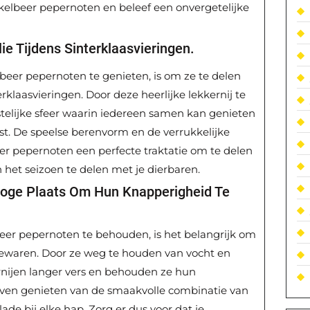
elbeer pepernoten en beleef een onvergetelijke
ie Tijdens Sinterklaasvieringen.
eer pepernoten te genieten, is om ze te delen
rklaasvieringen. Door deze heerlijke lekkernij te
estelijke sfeer waarin iedereen samen kan genieten
st. De speelse berenvorm en de verrukkelijke
 pepernoten een perfecte traktatie om te delen
 het seizoen te delen met je dierbaren.
roge Plaats Om Hun Knapperigheid Te
er pepernoten te behouden, is het belangrijk om
bewaren. Door ze weg te houden van vocht en
ernijen langer vers en behouden ze hun
lijven genieten van de smaakvolle combinatie van
ade bij elke hap. Zorg er dus voor dat je