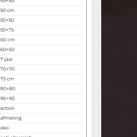
45×45
50 cm
50×50
50×75
60 cm
60×60
7 jaar
70×70
75 cm
80×80
90×90
action
afmeting
ako