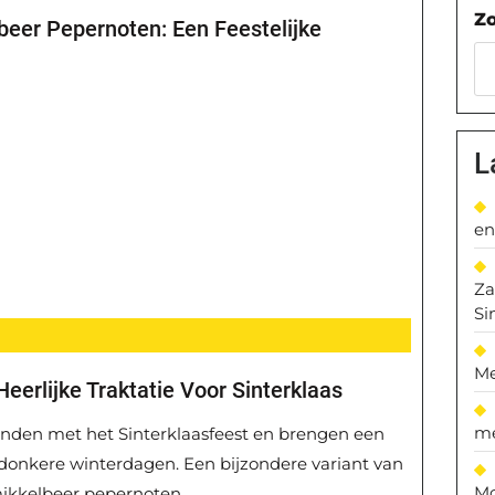
Z
eer Pepernoten: Een Feestelijke
L
en
Za
Si
Me
eerlijke Traktatie Voor Sinterklaas
me
onden met het Sinterklaasfeest en brengen een
 donkere winterdagen. Een bijzondere variant van
Mo
Smikkelbeer pepernoten.