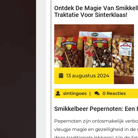
Ontdek De Magie Van Smikkelb
Traktatie Voor Sinterklaas!
13 augustus 2024
sintingoes
|
0 Reacties
Smikkelbeer Pepernoten: Een H
Pepernoten zijn onlosmakelijk verb
vleugje magie en gezelligheid in de
deze traditionele lekkernij zijn de 