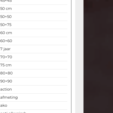
45×45
50 cm
50×50
50×75
60 cm
60×60
7 jaar
70×70
75 cm
80×80
90×90
action
afmeting
ako