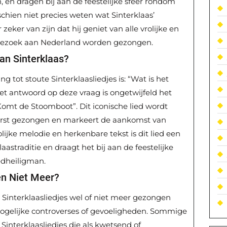
n, en dragen bij aan de feestelijke sfeer rondom
chien niet precies weten wat Sinterklaas’
 zeker van zijn dat hij geniet van alle vrolijke en
n bezoek aan Nederland worden gezongen.
an Sinterklaas?
 tot stoute Sinterklaasliedjes is: “Wat is het
et antwoord op deze vraag is ongetwijfeld het
 Komt de Stoomboot”. Dit iconische lied wordt
e borst gezongen en markeert de aankomst van
olijke melodie en herkenbare tekst is dit lied een
astraditie en draagt het bij aan de feestelijke
edheiligman.
en Niet Meer?
e Sinterklaasliedjes wel of niet meer gezongen
elijke controverses of gevoeligheden. Sommige
interklaasliedjes die als kwetsend of