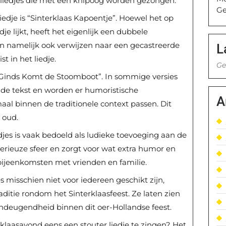
aasliedjes die met een knipoog worden gezongen.
Ge
edje is “Sinterklaas Kapoentje”. Hoewel het op
je lijkt, heeft het eigenlijk een dubbele
n namelijk ook verwijzen naar een gecastreerde
L
t in het liedje.
Ge
 Ginds Komt de Stoomboot”. In sommige versies
t de tekst en worden er humoristische
A
al binnen de traditionele context passen. Dit
s oud.
djes is vaak bedoeld als ludieke toevoeging aan de
 serieuze sfeer en zorgt voor wat extra humor en
 bijeenkomsten met vrienden en familie.
s misschien niet voor iedereen geschikt zijn,
aditie rondom het Sinterklaasfeest. Ze laten zien
 ondeugendheid binnen dit oer-Hollandse feest.
erklaasavond eens een stouter liedje te zingen? Het