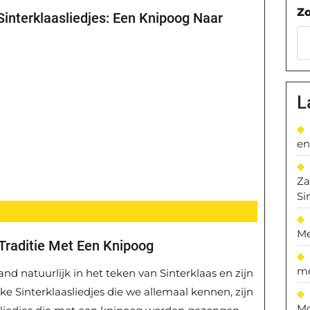
Z
interklaasliedjes: Een Knipoog Naar
L
en
Za
Si
Me
 Traditie Met Een Knipoog
me
 natuurlijk in het teken van Sinterklaas en zijn
ijke Sinterklaasliedjes die we allemaal kennen, zijn
Mo