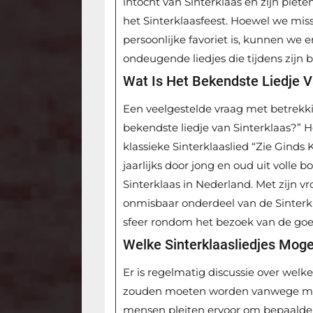
intocht van Sinterklaas en zijn piete
het Sinterklaasfeest. Hoewel we miss
persoonlijke favoriet is, kunnen we er
ondeugende liedjes die tijdens zij
Wat Is Het Bekendste Liedje V
Een veelgestelde vraag met betrekking
bekendste liedje van Sinterklaas?” H
klassieke Sinterklaaslied “Zie Ginds
jaarlijks door jong en oud uit voll
Sinterklaas in Nederland. Met zijn vr
onmisbaar onderdeel van de Sinterkla
sfeer rondom het bezoek van de go
Welke Sinterklaasliedjes Mog
Er is regelmatig discussie over welk
zouden moeten worden vanwege mog
mensen pleiten ervoor om bepaalde S