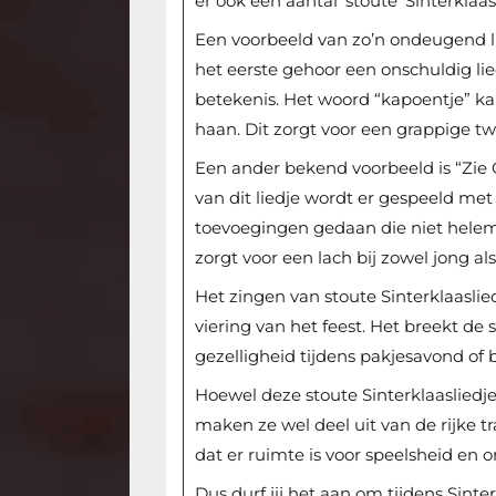
er ook een aantal ‘stoute’ Sinterkl
Een voorbeeld van zo’n ondeugend li
het eerste gehoor een onschuldig lied
betekenis. Het woord “kapoentje” ka
haan. Dit zorgt voor een grappige twis
Een ander bekend voorbeeld is “Zie
van dit liedje wordt er gespeeld me
toevoegingen gedaan die niet helema
zorgt voor een lach bij zowel jong al
Het zingen van stoute Sinterklaaslie
viering van het feest. Het breekt de
gezelligheid tijdens pakjesavond of
Hoewel deze stoute Sinterklaasliedje
maken ze wel deel uit van de rijke tr
dat er ruimte is voor speelsheid en
Dus durf jij het aan om tijdens Sint