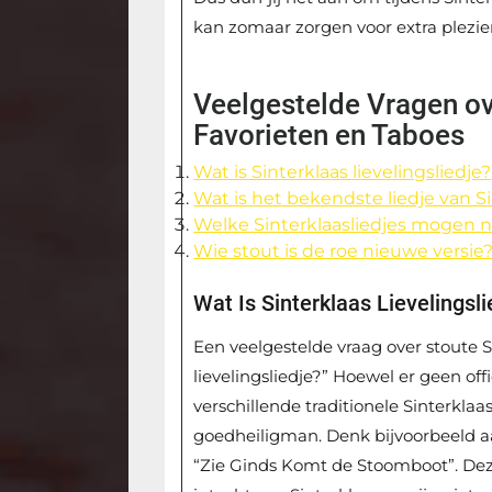
kan zomaar zorgen voor extra plezier 
Veelgestelde Vragen ove
Favorieten en Taboes
Wat is Sinterklaas lievelingsliedje?
Wat is het bekendste liedje van S
Welke Sinterklaasliedjes mogen 
Wie stout is de roe nieuwe versie
Wat Is Sinterklaas Lievelingsli
Een veelgestelde vraag over stoute Sin
lievelingsliedje?” Hoewel er geen offi
verschillende traditionele Sinterkla
goedheiligman. Denk bijvoorbeeld aa
“Zie Ginds Komt de Stoomboot”. Dez