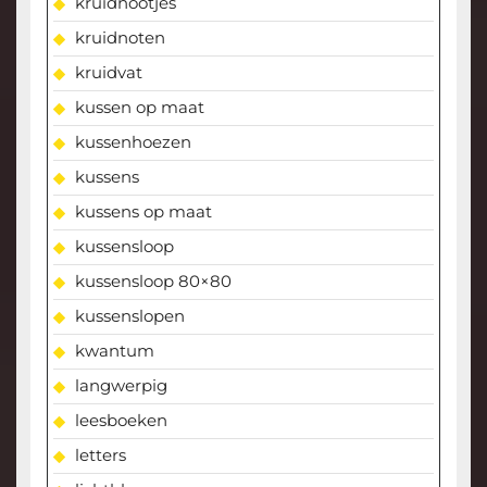
kruidnootjes
kruidnoten
kruidvat
kussen op maat
kussenhoezen
kussens
kussens op maat
kussensloop
kussensloop 80×80
kussenslopen
kwantum
langwerpig
leesboeken
letters