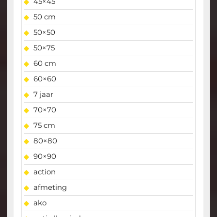
45×45
50 cm
50×50
50×75
60 cm
60×60
7 jaar
70×70
75 cm
80×80
90×90
action
afmeting
ako