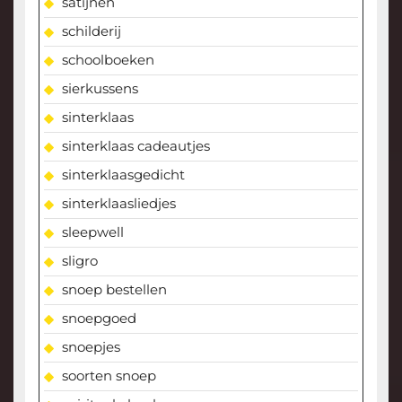
satijnen
schilderij
schoolboeken
sierkussens
sinterklaas
sinterklaas cadeautjes
sinterklaasgedicht
sinterklaasliedjes
sleepwell
sligro
snoep bestellen
snoepgoed
snoepjes
soorten snoep