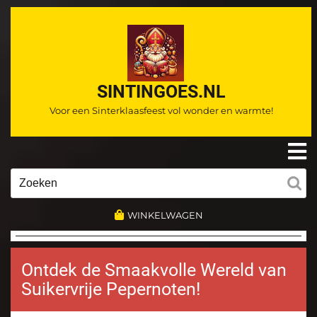
Ga
naar
de
inhoud
SINTINGOES.NL
Voor een Sinterklaasfeest vol wonder en warmte!
O
m
Zoeken
naar:
WINKELWAGEN
Ontdek de Smaakvolle Wereld van
Suikervrije Pepernoten!