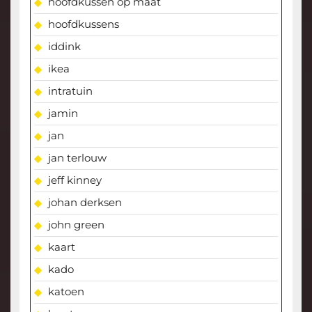
hoofdkussen op maat
hoofdkussens
iddink
ikea
intratuin
jamin
jan
jan terlouw
jeff kinney
johan derksen
john green
kaart
kado
katoen