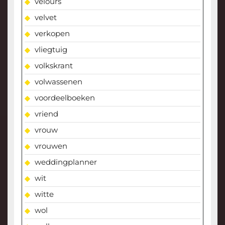
velours
velvet
verkopen
vliegtuig
volkskrant
volwassenen
voordeelboeken
vriend
vrouw
vrouwen
weddingplanner
wit
witte
wol