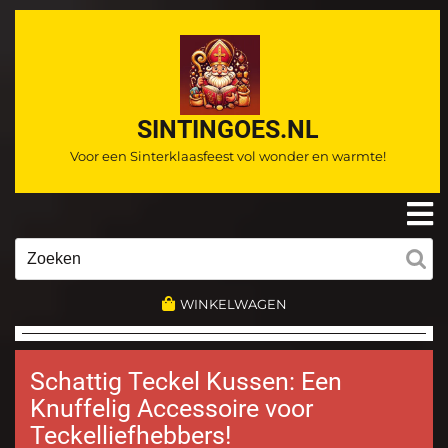
Ga
naar
de
inhoud
SINTINGOES.NL
Voor een Sinterklaasfeest vol wonder en warmte!
O
m
Zoeken
naar:
WINKELWAGEN
Schattig Teckel Kussen: Een
Knuffelig Accessoire voor
Teckelliefhebbers!