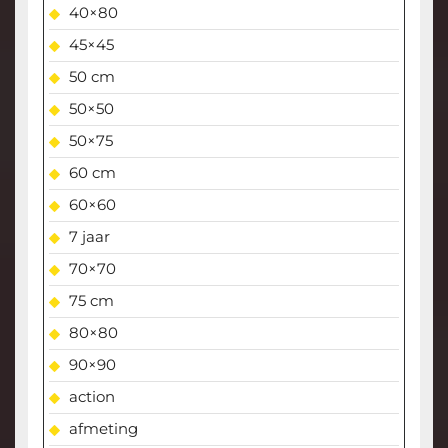
40×80
45×45
50 cm
50×50
50×75
60 cm
60×60
7 jaar
70×70
75 cm
80×80
90×90
action
afmeting