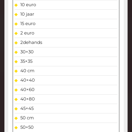
10 euro
10 jaar
15 euro
2 euro
2dehands
30×30
35×35
40 cm
40×40
40×60
40×80
45×45
50 cm
50×50