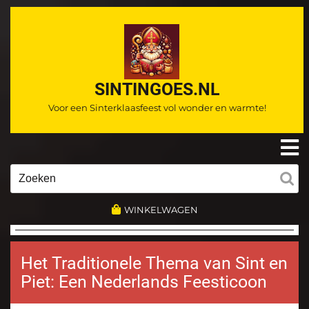
Ga
naar
de
inhoud
SINTINGOES.NL
Voor een Sinterklaasfeest vol wonder en warmte!
O
m
Zoeken
naar:
WINKELWAGEN
Het Traditionele Thema van Sint en
Piet: Een Nederlands Feesticoon