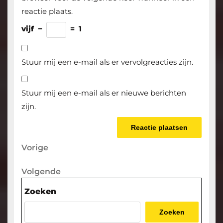
reactie plaats.
vijf
−
=
1
Stuur mij een e-mail als er vervolgreacties zijn.
Stuur mij een e-mail als er nieuwe berichten
zijn.
Berichtnavigatie
Vorige
Vorige
bericht
Volgende
Volgende
bericht
Zoeken
Zoeken