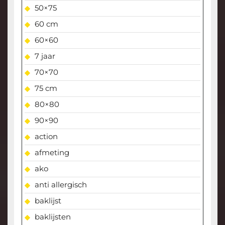
50×75
60 cm
60×60
7 jaar
70×70
75 cm
80×80
90×90
action
afmeting
ako
anti allergisch
baklijst
baklijsten