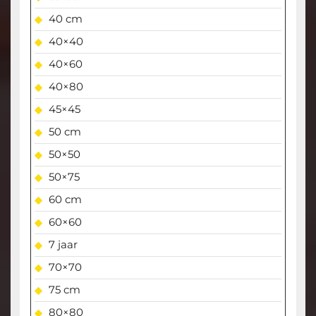
40 cm
40×40
40×60
40×80
45×45
50 cm
50×50
50×75
60 cm
60×60
7 jaar
70×70
75 cm
80×80