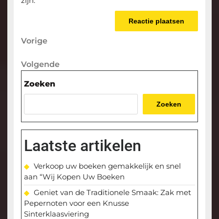
zijn.
Berichtnavigatie
Vorige
Vorige
bericht
Volgende
Volgende
bericht
Zoeken
Zoeken
Laatste artikelen
Verkoop uw boeken gemakkelijk en snel
aan “Wij Kopen Uw Boeken
Geniet van de Traditionele Smaak: Zak met
Pepernoten voor een Knusse
Sinterklaasviering