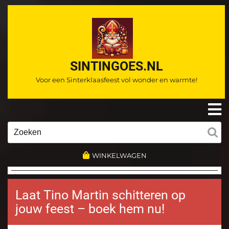
Ga
naar
de
inhoud
SINTINGOES.NL
Voor een Sinterklaasfeest vol wonder en warmte!
O
m
Zoeken
naar:
WINKELWAGEN
Laat Tino Martin schitteren op
jouw feest – boek hem nu!