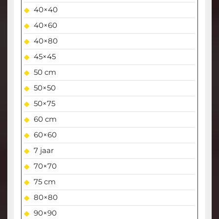
40×40
40×60
40×80
45×45
50 cm
50×50
50×75
60 cm
60×60
7 jaar
70×70
75 cm
80×80
90×90