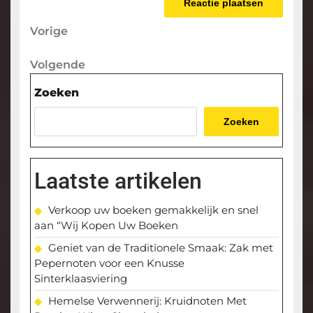
Berichtnavigatie
Vorige
Vorige
bericht
Volgende
Volgende
bericht
Zoeken
Zoeken
Laatste artikelen
Verkoop uw boeken gemakkelijk en snel
aan “Wij Kopen Uw Boeken
Geniet van de Traditionele Smaak: Zak met
Pepernoten voor een Knusse
Sinterklaasviering
Hemelse Verwennerij: Kruidnoten Met