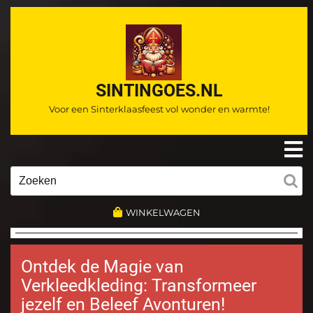
Ga
naar
de
inhoud
SINTINGOES.NL
Voor een Sinterklaasfeest vol wonder en warmte!
O
m
Zoeken
naar:
WINKELWAGEN
Ontdek de Magie van
Verkleedkleding: Transformeer
jezelf en Beleef Avonturen!