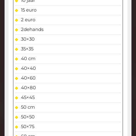
10 jaar
15 euro
2 euro
2dehands
30×30
35×35
40 cm
40×40
40×60
40×80
45×45
50 cm
50×50
50×75