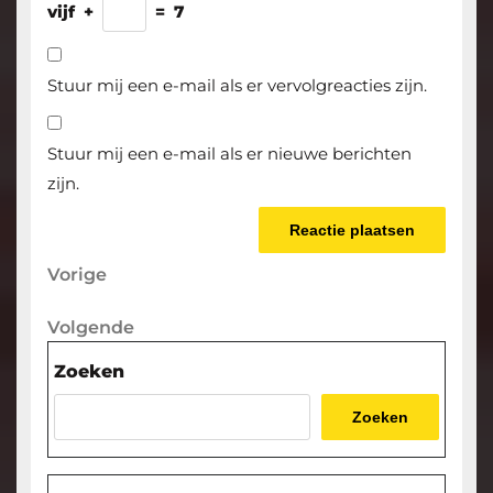
vijf
+
=
7
Stuur mij een e-mail als er vervolgreacties zijn.
Stuur mij een e-mail als er nieuwe berichten
zijn.
Berichtnavigatie
Vorige
Vorige
bericht
Volgende
Volgende
bericht
Zoeken
Zoeken