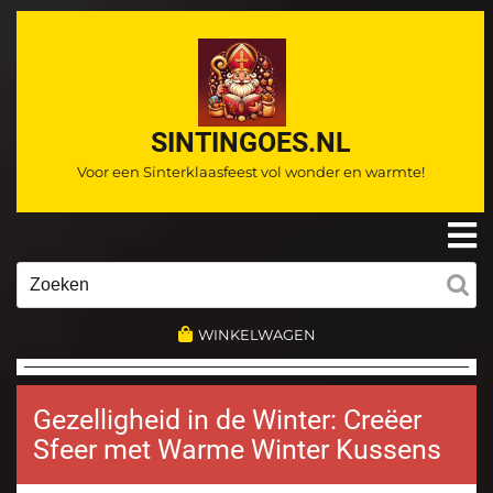
Ga
naar
de
inhoud
SINTINGOES.NL
Voor een Sinterklaasfeest vol wonder en warmte!
O
m
Zoeken
naar:
WINKELWAGEN
Gezelligheid in de Winter: Creëer
Sfeer met Warme Winter Kussens