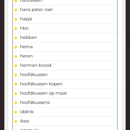
halloween
hans peter roel
hapje
hbo
hebban
hema
heren
herman brood
hoofdkussen
hoofdkussen kopen
hoofdkussen op maat
hoofdkussens
iddink
ikea