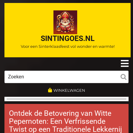
Ga
naar
de
inhoud
SINTINGOES.NL
Voor een Sinterklaasfeest vol wonder en warmte!
O
m
Zoeken
naar:
WINKELWAGEN
Ontdek de Betovering van Witte
Pepernoten: Een Verfrissende
Twist op een Traditionele Lekkernij