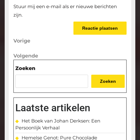
Stuur mij een e-mail als er nieuwe berichten
zijn.
Berichtnavigatie
Vorige
Vorige
bericht
Volgende
Volgende
bericht
Zoeken
Zoeken
Laatste artikelen
Het Boek van Johan Derksen: Een
Persoonlijk Verhaal
Hemelse Genot: Pure Chocolade