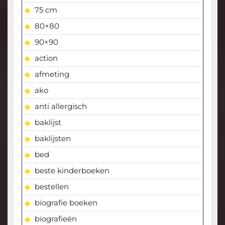
75 cm
80×80
90×90
action
afmeting
ako
anti allergisch
baklijst
baklijsten
bed
beste kinderboeken
bestellen
biografie boeken
biografieën