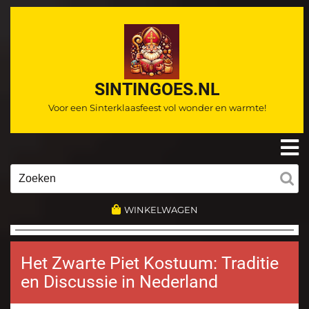
Ga
naar
de
inhoud
SINTINGOES.NL
Voor een Sinterklaasfeest vol wonder en warmte!
O
m
Zoeken
naar:
WINKELWAGEN
Het Zwarte Piet Kostuum: Traditie
en Discussie in Nederland