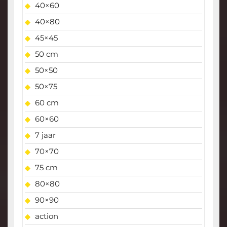
40×60
40×80
45×45
50 cm
50×50
50×75
60 cm
60×60
7 jaar
70×70
75 cm
80×80
90×90
action