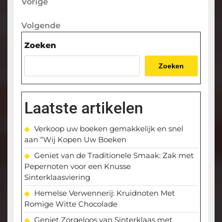
Berichtnavigatie
Vorige
Vorige
bericht
Volgende
Volgende
bericht
Zoeken
Zoeken
Laatste artikelen
Verkoop uw boeken gemakkelijk en snel
aan “Wij Kopen Uw Boeken
Geniet van de Traditionele Smaak: Zak met
Pepernoten voor een Knusse
Sinterklaasviering
Hemelse Verwennerij: Kruidnoten Met
Romige Witte Chocolade
Geniet Zorgeloos van Sinterklaas met