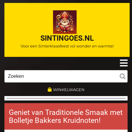
Ga
naar
de
inhoud
SINTINGOES.NL
Voor een Sinterklaasfeest vol wonder en warmte!
O
m
Zoeken
naar:
WINKELWAGEN
Geniet van Traditionele Smaak met
Bolletje Bakkers Kruidnoten!