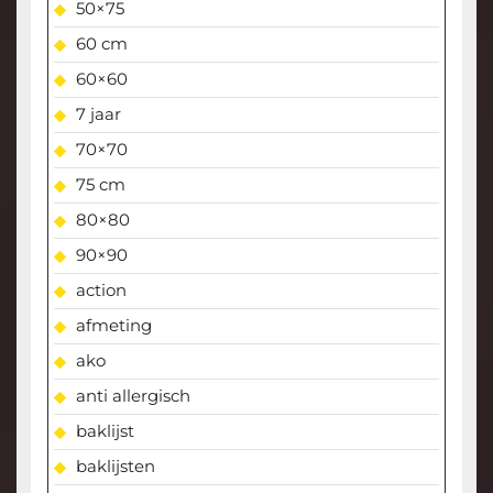
50×75
60 cm
60×60
7 jaar
70×70
75 cm
80×80
90×90
action
afmeting
ako
anti allergisch
baklijst
baklijsten