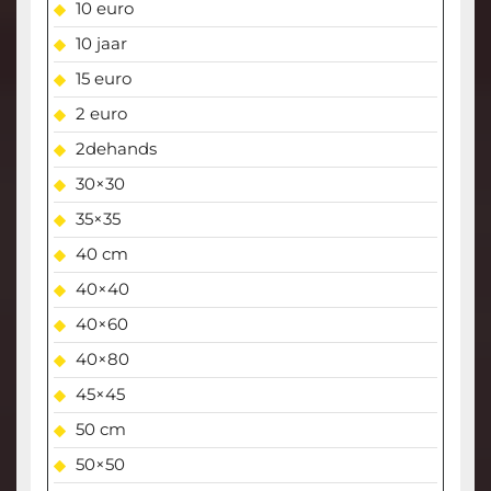
10 euro
10 jaar
15 euro
2 euro
2dehands
30×30
35×35
40 cm
40×40
40×60
40×80
45×45
50 cm
50×50