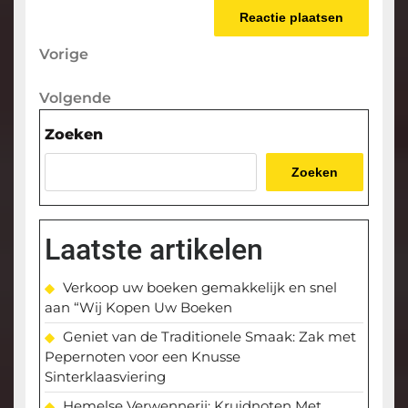
Berichtnavigatie
Vorige
Vorige
bericht
Volgende
Volgende
bericht
Zoeken
Zoeken
Laatste artikelen
Verkoop uw boeken gemakkelijk en snel
aan “Wij Kopen Uw Boeken
Geniet van de Traditionele Smaak: Zak met
Pepernoten voor een Knusse
Sinterklaasviering
Hemelse Verwennerij: Kruidnoten Met