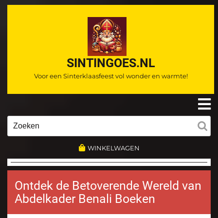
Ga
naar
de
inhoud
SINTINGOES.NL
Voor een Sinterklaasfeest vol wonder en warmte!
O
m
Zoeken
naar:
WINKELWAGEN
Ontdek de Betoverende Wereld van
Abdelkader Benali Boeken