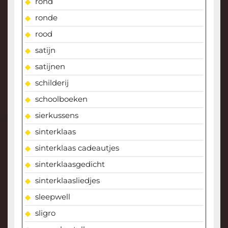
rond
ronde
rood
satijn
satijnen
schilderij
schoolboeken
sierkussens
sinterklaas
sinterklaas cadeautjes
sinterklaasgedicht
sinterklaasliedjes
sleepwell
sligro