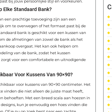
past bij jouw persoonlijke stijl en voorkeuren.
C
p Elke Standaard Bank?
n een prachtige toevoeging zijn aan een
ijk om te overwegen of het formaat past bij de
tandaard bank is geschikt voor een kussen van
 om de afmetingen van zowel de bank als het
t aankoop overgaat. Het kan ook helpen om
indeling van de bank, zodat het kussen
 zorgt voor een comfortabele en uitnodigende
hikbaar Voor Kussens Van 90×90?
eschikbaar voor kussens van 90×90 centimeter. Het
e vinden die niet alleen de juiste maat heeft,
l en behoeften. Met een breed scala aan hoezen in
n designs, kun je eenvoudig een hoes vinden die
en. Of je nu op zoek bent naar een zachte