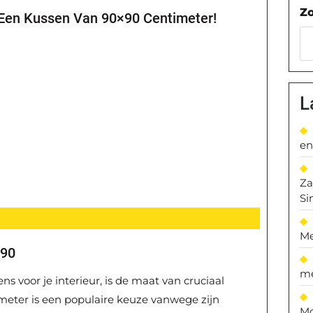
Z
 Een Kussen Van 90×90 Centimeter!
L
en
Za
Si
Me
×90
me
s voor je interieur, is de maat van cruciaal
meter is een populaire keuze vanwege zijn
Mo