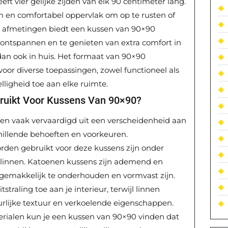
t vier gelijke zijden van elk 90 centimeter lang.
m en comfortabel oppervlak om op te rusten of
e afmetingen biedt een kussen van 90×90
ontspannen en te genieten van extra comfort in
an ook in huis. Het formaat van 90×90
oor diverse toepassingen, zowel functioneel als
lligheid toe aan elke ruimte.
ruikt Voor Kussens Van 90×90?
n vaak vervaardigd uit een verscheidenheid aan
hillende behoeften en voorkeuren.
den gebruikt voor deze kussens zijn onder
n linnen. Katoenen kussens zijn ademend en
 gemakkelijk te onderhouden en vormvast zijn.
traling toe aan je interieur, terwijl linnen
lijke textuur en verkoelende eigenschappen.
terialen kun je een kussen van 90×90 vinden dat