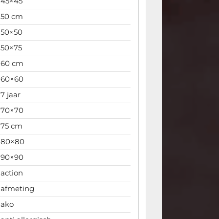
45×45
50 cm
50×50
50×75
60 cm
60×60
7 jaar
70×70
75 cm
80×80
90×90
action
afmeting
ako