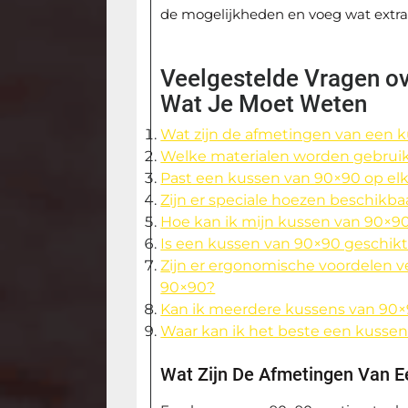
de mogelijkheden en voeg wat extra
Veelgestelde Vragen ov
Wat Je Moet Weten
Wat zijn de afmetingen van een 
Welke materialen worden gebruik
Past een kussen van 90×90 op el
Zijn er speciale hoezen beschikb
Hoe kan ik mijn kussen van 90×9
Is een kussen van 90×90 geschikt
Zijn er ergonomische voordelen 
90×90?
Kan ik meerdere kussens van 90×9
Waar kan ik het beste een kusse
Wat Zijn De Afmetingen Van 