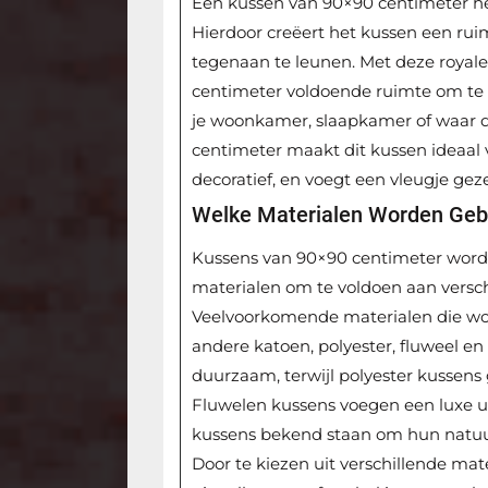
Een kussen van 90×90 centimeter heef
Hierdoor creëert het kussen een rui
tegenaan te leunen. Met deze royal
centimeter voldoende ruimte om te 
je woonkamer, slaapkamer of waar d
centimeter maakt dit kussen ideaal v
decoratief, en voegt een vleugje geze
Welke Materialen Worden Geb
Kussens van 90×90 centimeter worde
materialen om te voldoen aan versc
Veelvoorkomende materialen die wor
andere katoen, polyester, fluweel e
duurzaam, terwijl polyester kussens
Fluwelen kussens voegen een luxe uits
kussens bekend staan om hun natuur
Door te kiezen uit verschillende ma