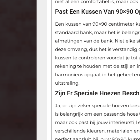
niet alleen comfortabel is, maar ook 
Past Een Kussen Van 90×90 O
Een kussen van 90×90 centimeter ka
standaard bank, maar het is belangr
afmetingen van de bank. Niet elke s
deze omvang, dus het is verstandig
kussen te controleren voordat je to
rekening te houden met de stijl en 
harmonieus opgaat in het geheel en
uitstraling.
Zijn Er Speciale Hoezen Besc
Ja, er zijn zeker speciale hoezen b
is belangrijk om een passende hoes t
maar ook past bij jouw interieurstij
verschillende kleuren, materialen e
perfect aansluit bij jouw 90×90 kuss