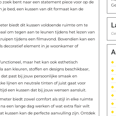
 op zoek bent naar een statement piece voor op de
Ge
n je bed, een kussen van dit formaat kan de
L
ter biedt dit kussen voldoende ruimte om te
eaal om tegen aan te leunen tijdens het lezen van
Ge
kruipen tijdens een filmavond. Bovendien kan een
ls decoratief element in je woonkamer of
A
functioneel, maar het kan ook esthetisch
ala aan kleuren, stoffen en designs beschikbaar,
dat past bij jouw persoonlijke smaak en
kke lijnen en neutrale tinten of juist gaat voor
altijd een kussen dat bij jouw wensen aansluit.
ter biedt zowel comfort als stijl in elke ruimte
 na een lange dag werken of wat extra flair wilt
aat kussen kan de perfecte aanvulling zijn. Ontdek