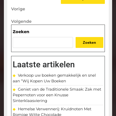
Berichtnavigatie
Vorige
Vorige
bericht
Volgende
Volgende
bericht
Zoeken
Zoeken
Laatste artikelen
Verkoop uw boeken gemakkelijk en snel
aan “Wij Kopen Uw Boeken
Geniet van de Traditionele Smaak: Zak met
Pepernoten voor een Knusse
Sinterklaasviering
Hemelse Verwennerij: Kruidnoten Met
Romige Witte Chocolade