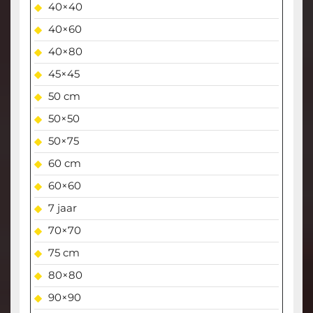
40×40
40×60
40×80
45×45
50 cm
50×50
50×75
60 cm
60×60
7 jaar
70×70
75 cm
80×80
90×90