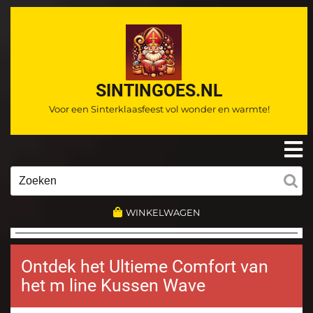
Ga
naar
de
inhoud
SINTINGOES.NL
Voor een Sinterklaasfeest vol wonder en warmte!
O
m
Zoeken
naar:
WINKELWAGEN
Ontdek het Ultieme Comfort van
het m line Kussen Wave