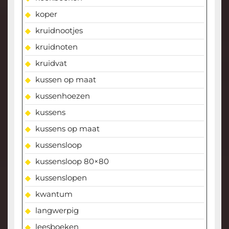
koper
kruidnootjes
kruidnoten
kruidvat
kussen op maat
kussenhoezen
kussens
kussens op maat
kussensloop
kussensloop 80×80
kussenslopen
kwantum
langwerpig
leesboeken