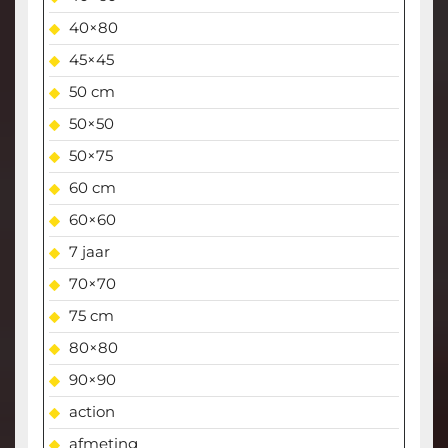
40×80
45×45
50 cm
50×50
50×75
60 cm
60×60
7 jaar
70×70
75 cm
80×80
90×90
action
afmeting