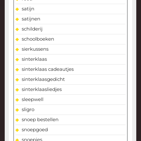
satijn
satijnen
schilderij
schoolboeken
sierkussens
sinterklaas
sinterklaas cadeautjes
sinterklaasgedicht
sinterklaasliedjes
sleepwell
sligro
snoep bestellen
snoepgoed
snoepjes