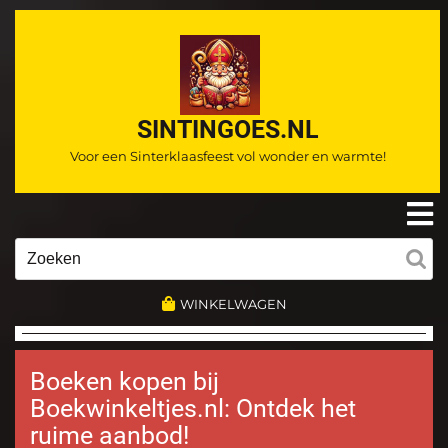
Ga
naar
de
inhoud
SINTINGOES.NL
Voor een Sinterklaasfeest vol wonder en warmte!
O
m
Zoeken
naar:
WINKELWAGEN
Boeken kopen bij
Boekwinkeltjes.nl: Ontdek het
ruime aanbod!