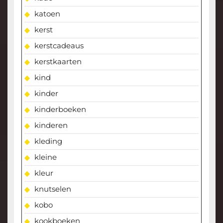
katoen
kerst
kerstcadeaus
kerstkaarten
kind
kinder
kinderboeken
kinderen
kleding
kleine
kleur
knutselen
kobo
kookboeken