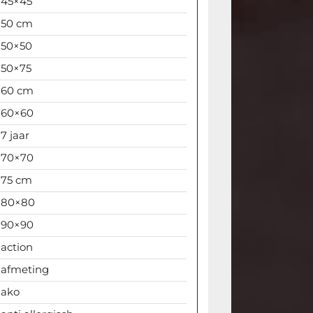
45×45
50 cm
50×50
50×75
60 cm
60×60
7 jaar
70×70
75 cm
80×80
90×90
action
afmeting
ako