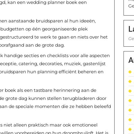
legd, kan een wedding planner boek een
Ge
en aanstaande bruidsparen al hun ideeën,
L
n budgetten op één georganiseerde plek
 gestructureerd te werk te gaan en niets over het
Ge
voorafgaand aan de grote dag.
 handige secties en checklists voor alle aspecten
A
eceptie, catering, decoraties, muziek, gastenlijst
bruidsparen hun planning efficiënt beheren en
r boek als een tastbare herinnering aan de
 de grote dag kunnen stellen terugbladeren door
 aan de speciale momenten die ze hebben beleefd
s niet alleen praktisch maar ook emotioneel
 willen voorbereiden op hun droombruiloft. Het is