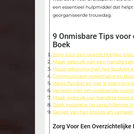
een essentieel hulpmiddel dat helpt 
georganiseerde trouwdag.
9 Onmisbare Tips voor
Boek
Zorg voor een overzichtelijke pla
Maak gebruik van een handig taken
Houd rekening met het budget en
Communiceer regelmatig en duide
Wees flexibel en pas je planning 
Vergeet niet om voldoende rustmo
Maak gebruik van handige tools e
Zoek inspiratie op verschillende 
Geniet van het proces en vergeet 
Zorg Voor Een Overzichtelijke