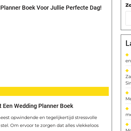
Z
Planner Boek Voor Jullie Perfecte Dag!
L
en
Za
Si
Me
t Een Wedding Planner Boek
me
eest opwindende en tegelijkertijd stressvolle
stel. Om ervoor te zorgen dat alles vlekkeloos
Mo