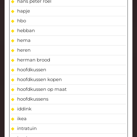
hans peter roel
hapje
hbo
hebban
hema
heren
herman brood
hoofdkussen
hoofdkussen kopen
hoofdkussen op maat
hoofdkussens
iddink
ikea
intratuin