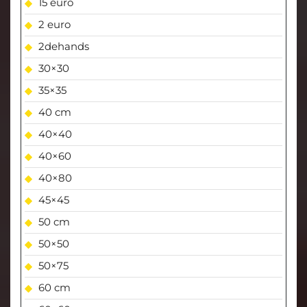
15 euro
2 euro
2dehands
30×30
35×35
40 cm
40×40
40×60
40×80
45×45
50 cm
50×50
50×75
60 cm