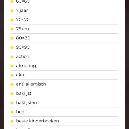
60×60
7 jaar
70×70
75 cm
80×80
90×90
action
afmeting
ako
anti allergisch
baklijst
baklijsten
bed
beste kinderboeken