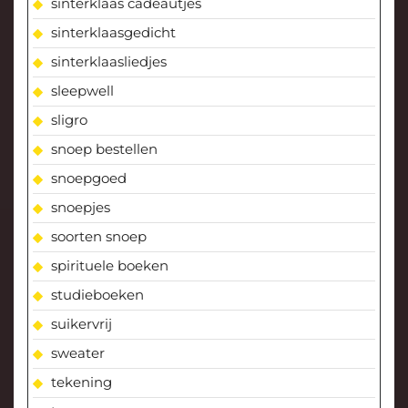
sinterklaas cadeautjes
sinterklaasgedicht
sinterklaasliedjes
sleepwell
sligro
snoep bestellen
snoepgoed
snoepjes
soorten snoep
spirituele boeken
studieboeken
suikervrij
sweater
tekening