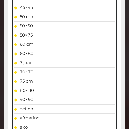
45×45
50 cm
50×50
50×75
60 cm
60×60
7 jaar
70×70
75 cm
80×80
90×90
action
afmeting
ako