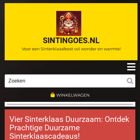
Ga
naar
de
inhoud
SINTINGOES.NL
Voor een Sinterklaasfeest vol wonder en warmte!
O
m
Zoeken
naar:
WINKELWAGEN
Vier Sinterklaas Duurzaam: Ontdek
Prachtige Duurzame
Sinterklaascadeaus!