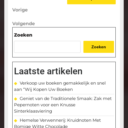
Berichtnavigatie
Vorige
Vorige
bericht
Volgende
Volgende
bericht
Zoeken
Zoeken
Laatste artikelen
Verkoop uw boeken gemakkelijk en snel
aan “Wij Kopen Uw Boeken
Geniet van de Traditionele Smaak: Zak met
Pepernoten voor een Knusse
Sinterklaasviering
Hemelse Verwennerij: Kruidnoten Met
Romige Witte Chocolade