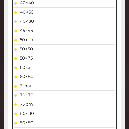
40×40
40×60
40×80
45×45
50 cm
50×50
50×75
60 cm
60×60
7 jaar
70×70
75 cm
80×80
90×90