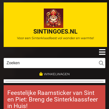
Ga
naar
de
inhoud
SINTINGOES.NL
Voor een Sinterklaasfeest vol wonder en warmte!
O
m
Zoeken
naar:
WINKELWAGEN
Feestelijke Raamsticker van Sint
en Piet: Breng de Sinterklaassfeer
in Huis!