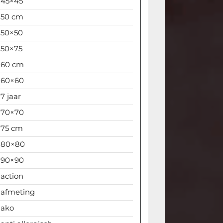
45×45
50 cm
50×50
50×75
60 cm
60×60
7 jaar
70×70
75 cm
80×80
90×90
action
afmeting
ako