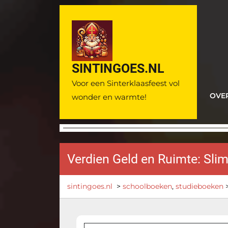
Ga
naar
de
inhoud
SINTINGOES.NL
Voor een Sinterklaasfeest vol
OVE
wonder en warmte!
Verdien Geld en Ruimte: Sli
sintingoes.nl
>
schoolboeken
,
studieboeken