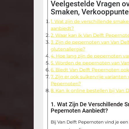
Veelgestelde Vragen ov
Smaken, Verkooppunte
1. Wat zijn de verschillende sma
aanbiedt?
2. Waar kan ik Van Delft Peperno
3. Zijn de pepernoten van Van De
glutenallergie?
4. Hoe lang zijn de pepernoten v
5. Worden de pepernoten van Van D
6. Biedt Van Delft Pepernoten oo
7. Zijn er ook suikervrije variante
Pepernoten?
8. Kan ik online bestellen bij Van
1. Wat Zijn De Verschillende 
Pepernoten Aanbiedt?
Bij Van Delft Pepernoten vind je ee