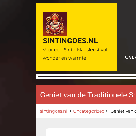
Ga
naar
de
inhoud
SINTINGOES.NL
Voor een Sinterklaasfeest vol
OVE
wonder en warmte!
Geniet van de Traditionele 
sintingoes.nl
>
Uncategorized
>
Geniet van 