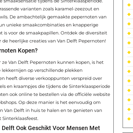
 smaaksensatie tijdens de Sinterklaasperiode.
errassende varianten zoals karamel-zeezout en
at wils. De ambachtelijk gemaakte pepernoten van
 hun unieke smaakcombinaties en knapperige
 is voor de smaakpapillen. Ontdek de diversiteit
 de heerlijke creaties van Van Delft Pepernoten!
ernoten Kopen?
 ze Van Delft Pepernoten kunnen kopen, is het
 lekkernijen op verschillende plekken
ten heeft diverse verkooppunten verspreid over
ls en kraampjes die tijdens de Sinterklaasperiode
en ook online te bestellen via de officiële website
webshops. Op deze manier is het eenvoudig om
 Van Delft in huis te halen en te genieten van
t Sinterklaasfeest.
n Delft Ook Geschikt Voor Mensen Met