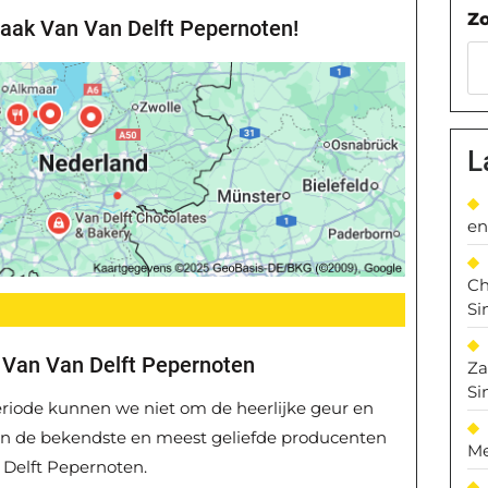
Z
maak Van Van Delft Pepernoten!
L
en
Ch
Si
 Van Van Delft Pepernoten
Za
Si
eriode kunnen we niet om de heerlijke geur en
n de bekendste en meest geliefde producenten
Me
n Delft Pepernoten.