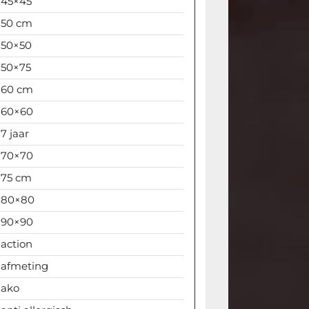
45×45
50 cm
50×50
50×75
60 cm
60×60
7 jaar
70×70
75 cm
80×80
90×90
action
afmeting
ako