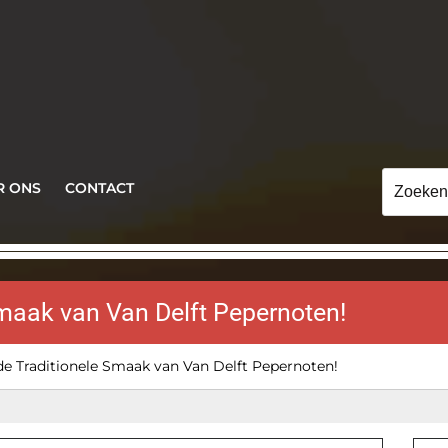
Zoeken
R ONS
CONTACT
naar:
Smaak van Van Delft Pepernoten!
de Traditionele Smaak van Van Delft Pepernoten!