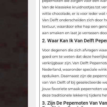
pepernoten die zorgen voor een ware
Van de klassieke kruidnootjes tot v
witte chocolade, er is voor ieder w
Van Delft onderscheiden zich door
textuur, waardoor elke hap een genot
aan smaken en laat je verrassen door
2. Waar Kan Ik Van Delft Pep
Voor degenen die zich afvragen waar
goed om te weten dat deze heerlijke
verkrijgbaar zijn. Van Delft Peperno
Nederland, waaronder speciale winke
opduiken. Daarnaast zijn de pepernot
van Van Delft of bij geselecteerde 
jouw favoriete smaak pepernoten van
deze traditionele lekkernij tijdens he
3. Zijn De Pepernoten Van Va