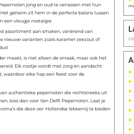
 Pepernoten jong en oud te verrassen met hun
me
Het geheim zit hem in de perfecte balans tussen
n een vleugje nostalgie.
L
ed assortiment aan smaken, variërend van
Ge
nde nieuwe varianten zoals karamel-zeezout of
dus!
er maakt, is niet alleen de smaak, maar ook het
A
eid. Elk nootje wordt met zorg en aandacht
t, waardoor elke hap een feest voor de
n van authentieke pepernoten die rechtstreeks uit
men, kies dan voor Van Delft Pepernoten. Laat je
roma’s die deze oer-Hollandse lekkernij te bieden