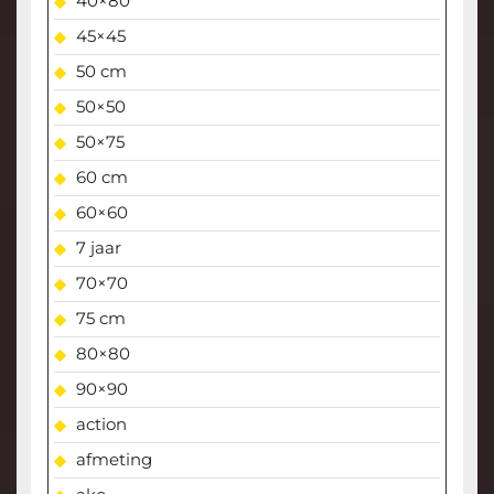
40×80
45×45
50 cm
50×50
50×75
60 cm
60×60
7 jaar
70×70
75 cm
80×80
90×90
action
afmeting