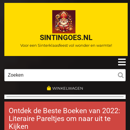
Ga
naar
de
inhoud
SINTINGOES.NL
Voor een Sinterklaasfeest vol wonder en warmte!
O
m
Zoeken
naar:
WINKELWAGEN
Ontdek de Beste Boeken van 2022:
Literaire Pareltjes om naar uit te
Kijken