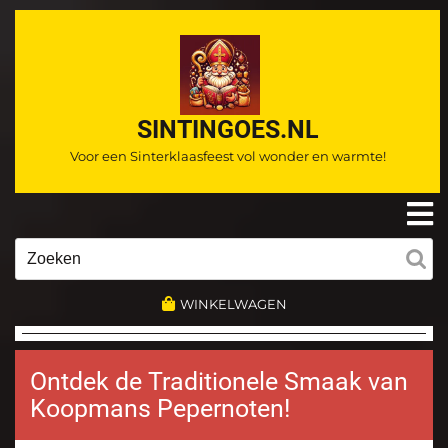
Ga
naar
de
inhoud
SINTINGOES.NL
Voor een Sinterklaasfeest vol wonder en warmte!
O
m
Zoeken
naar:
WINKELWAGEN
Ontdek de Traditionele Smaak van
Koopmans Pepernoten!