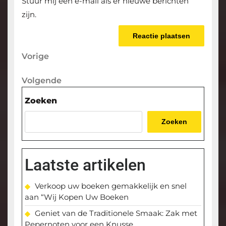
Stuur mij een e-mail als er nieuwe berichten
zijn.
Berichtnavigatie
Vorige
Vorige
bericht
Volgende
Volgende
bericht
Zoeken
Zoeken
Laatste artikelen
Verkoop uw boeken gemakkelijk en snel
aan “Wij Kopen Uw Boeken
Geniet van de Traditionele Smaak: Zak met
Pepernoten voor een Knusse