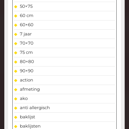
50×75
60 cm
60×60
7 jaar
70×70
75 cm
80×80
90×90
action
afmeting
ako
anti allergisch
baklijst
baklijsten