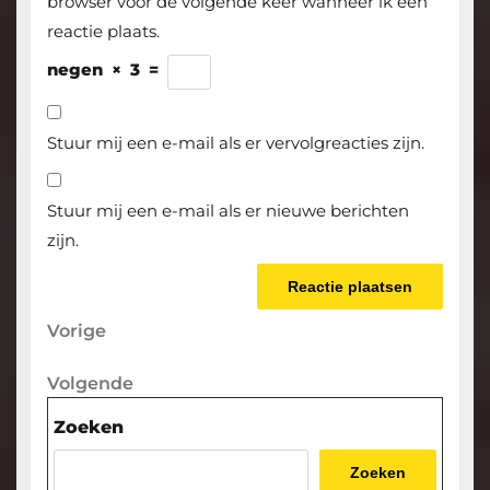
browser voor de volgende keer wanneer ik een
reactie plaats.
negen
×
3
=
Stuur mij een e-mail als er vervolgreacties zijn.
Stuur mij een e-mail als er nieuwe berichten
zijn.
Berichtnavigatie
Vorige
Vorige
bericht
Volgende
Volgende
bericht
Zoeken
Zoeken