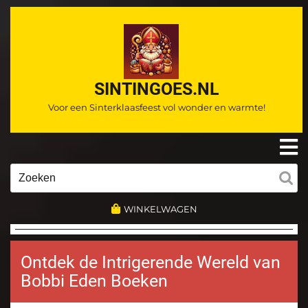
Ga
naar
de
inhoud
SINTINGOES.NL
Voor een Sinterklaasfeest vol wonder en warmte!
O
m
Zoeken
naar:
WINKELWAGEN
Ontdek de Intrigerende Wereld van
Bobbi Eden Boeken