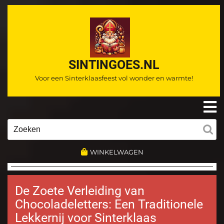
Ga
naar
de
inhoud
SINTINGOES.NL
Voor een Sinterklaasfeest vol wonder en warmte!
O
m
Zoeken
naar:
WINKELWAGEN
De Zoete Verleiding van
Chocoladeletters: Een Traditionele
Lekkernij voor Sinterklaas