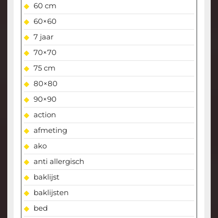
60 cm
60×60
7 jaar
70×70
75 cm
80×80
90×90
action
afmeting
ako
anti allergisch
baklijst
baklijsten
bed