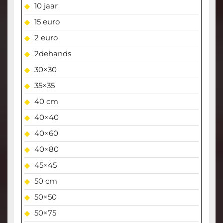
10 jaar
15 euro
2 euro
2dehands
30×30
35×35
40 cm
40×40
40×60
40×80
45×45
50 cm
50×50
50×75