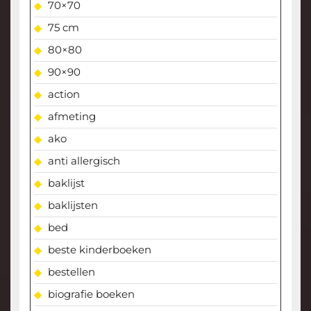
70×70
75 cm
80×80
90×90
action
afmeting
ako
anti allergisch
baklijst
baklijsten
bed
beste kinderboeken
bestellen
biografie boeken