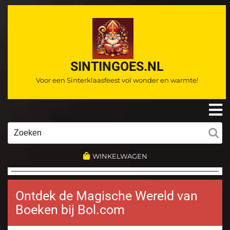
Ga
naar
de
inhoud
SINTINGOES.NL
Voor een Sinterklaasfeest vol wonder en warmte!
O
m
Zoeken
naar:
WINKELWAGEN
Ontdek de Magische Wereld van
Boeken bij Bol.com