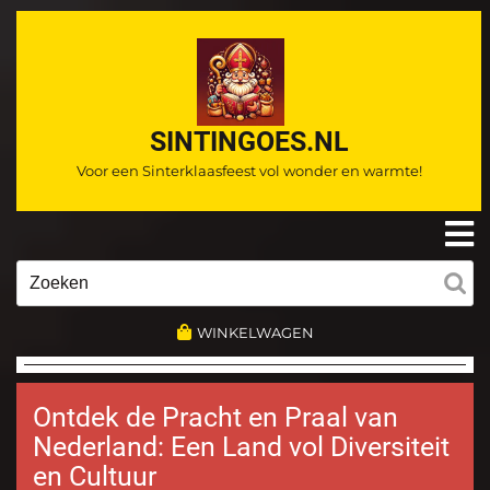
Ga
naar
de
inhoud
SINTINGOES.NL
Voor een Sinterklaasfeest vol wonder en warmte!
O
m
Zoeken
naar:
WINKELWAGEN
Ontdek de Pracht en Praal van
Nederland: Een Land vol Diversiteit
en Cultuur