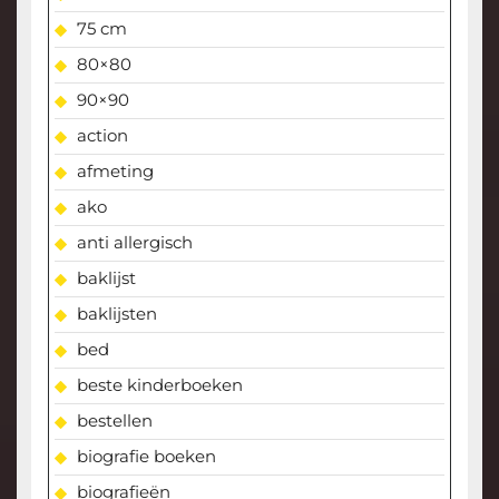
75 cm
80×80
90×90
action
afmeting
ako
anti allergisch
baklijst
baklijsten
bed
beste kinderboeken
bestellen
biografie boeken
biografieën