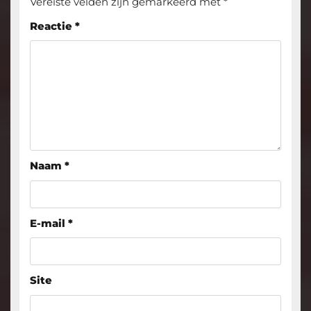
Vereiste velden zijn gemarkeerd met
*
Reactie
*
Naam
*
E-mail
*
Site