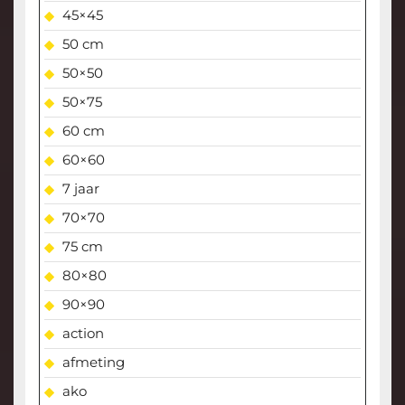
45×45
50 cm
50×50
50×75
60 cm
60×60
7 jaar
70×70
75 cm
80×80
90×90
action
afmeting
ako