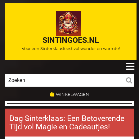
Ga
naar
de
inhoud
SINTINGOES.NL
Voor een Sinterklaasfeest vol wonder en warmte!
O
m
Zoeken
naar:
WINKELWAGEN
Dag Sinterklaas: Een Betoverende
Tijd vol Magie en Cadeautjes!