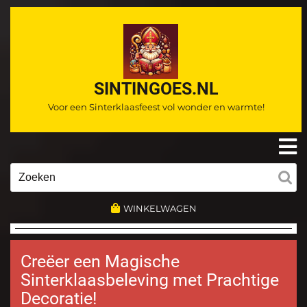
Ga
naar
de
inhoud
SINTINGOES.NL
Voor een Sinterklaasfeest vol wonder en warmte!
O
m
Zoeken
naar:
WINKELWAGEN
Creëer een Magische
Sinterklaasbeleving met Prachtige
Decoratie!