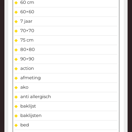
60 cm
60×60
7 jaar
70×70
75 cm
80×80
90×90
action
afmeting
ako
anti allergisch
baklijst
baklijsten
bed