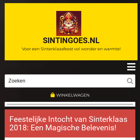
Ga
naar
de
inhoud
SINTINGOES.NL
Voor een Sinterklaasfeest vol wonder en warmte!
O
m
Zoeken
naar:
WINKELWAGEN
Feestelijke Intocht van Sinterklaas
2018: Een Magische Belevenis!