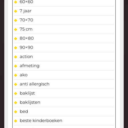
60×60
7 jaar
70×70
75 cm
80×80
90×90
action
afmeting
ako
anti allergisch
baklijst
baklijsten
bed
beste kinderboeken