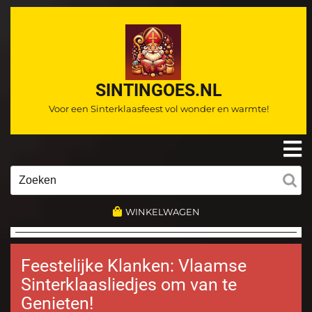
Ga
naar
de
inhoud
SINTINGOES.NL
Voor een Sinterklaasfeest vol wonder en warmte!
O
m
Zoeken
naar:
WINKELWAGEN
Feestelijke Klanken: Vlaamse
Sinterklaasliedjes om van te
Genieten!