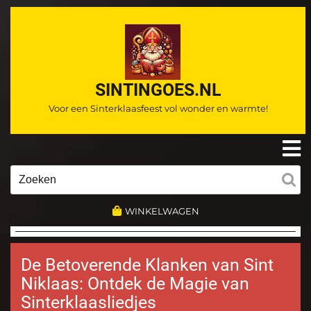
Ga
naar
de
inhoud
SINTINGOES.NL
Voor een Sinterklaasfeest vol wonder en warmte!
O
m
Zoeken
naar:
WINKELWAGEN
De Betoverende Klanken van Sint
Niklaas: Ontdek de Magie van
Sinterklaasliedjes