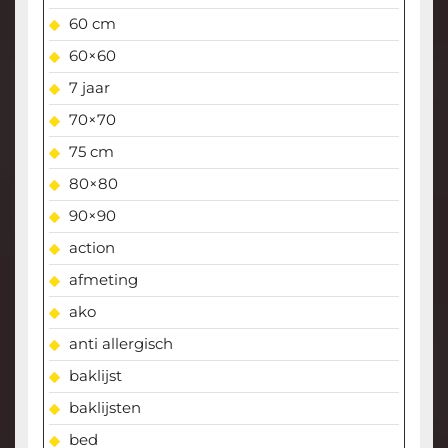
60 cm
60×60
7 jaar
70×70
75 cm
80×80
90×90
action
afmeting
ako
anti allergisch
baklijst
baklijsten
bed