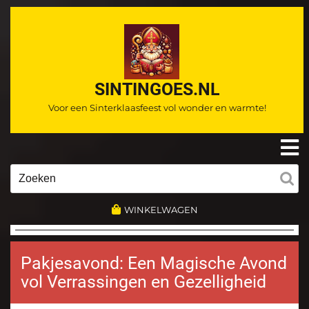
Ga
naar
de
inhoud
SINTINGOES.NL
Voor een Sinterklaasfeest vol wonder en warmte!
O
m
Zoeken
naar:
WINKELWAGEN
Pakjesavond: Een Magische Avond
vol Verrassingen en Gezelligheid