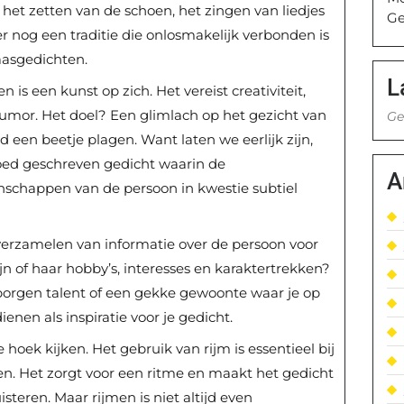
het zetten van de schoen, het zingen van liedjes
Ge
er nog een traditie die onlosmakelijk verbonden is
laasgedichten.
L
 is een kunst op zich. Het vereist creativiteit,
umor. Het doel? Een glimlach op het gezicht van
Ge
d een beetje plagen. Want laten we eerlijk zijn,
goed geschreven gedicht waarin de
A
schappen van de persoon in kwestie subtiel
verzamelen van informatie over de persoon voor
zijn of haar hobby’s, interesses en karaktertrekken?
erborgen talent of een gekke gewoonte waar je op
enen als inspiratie voor je gedicht.
oek kijken. Het gebruik van rijm is essentieel bij
ten. Het zorgt voor een ritme en maakt het gedicht
isteren. Maar rijmen is niet altijd even