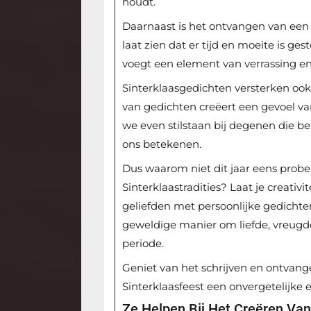
houdt.
Daarnaast is het ontvangen van een 
laat zien dat er tijd en moeite is ge
voegt een element van verrassing en
Sinterklaasgedichten versterken oo
van gedichten creëert een gevoel v
we even stilstaan bij degenen die be
ons betekenen.
Dus waarom niet dit jaar eens probe
Sinterklaastradities? Laat je creati
geliefden met persoonlijke gedichte
geweldige manier om liefde, vreugde 
periode.
Geniet van het schrijven en ontvang
Sinterklaasfeest een onvergetelijke 
Ze Helpen Bij Het Creëren Van