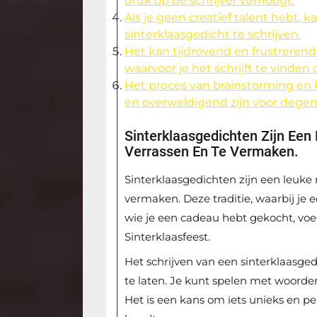
druk op de schrijver verhoogt.
Als je geen creatief talent hebt, k
sinterklaasgedicht te schrijven.
Het kan tijdrovend en frustrerend
waarvoor je het schrijft te vinden
Het proces van brainstorming en 
en overweldigend zijn voor degen
Sinterklaasgedichten Zijn Een
Verrassen En Te Vermaken.
Sinterklaasgedichten zijn een leuke 
vermaken. Deze traditie, waarbij je e
wie je een cadeau hebt gekocht, voe
Sinterklaasfeest.
Het schrijven van een sinterklaasgedic
te laten. Je kunt spelen met woord
Het is een kans om iets unieks en pe