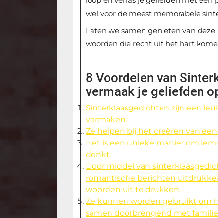
loop en verras je geliefden met een 
wel voor de meest memorabele sinter
Laten we samen genieten van deze b
woorden die recht uit het hart komen
8 Voordelen van Sinter
vermaak je geliefden o
Sinterklaasgedichten zijn een leu
vermaken.
Ze helpen bij het creëren van een 
Het is een unieke manier om iema
denkt.
Door middel van sinterklaasgedich
romantische berichten uitdrukken
woorden uit te drukken.
Ze kunnen worden gebruikt om he
samen doorbrengend met familie 