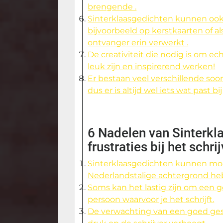
brengende .
Sinterklaasgedichten kunnen oo
bijvoorbeeld op kerstkaarten of a
ontvanger erin verwerkt .
De creativiteit die nodig is om ec
leuk zijn en inspirerend werken!
Er bestaan veel verschillende soor
dus er is altijd wel iets wat past bi
6 Nadelen van Sinterkl
frustraties bij het schr
Sinterklaasgedichten kunnen moeili
Nederlandstalige achtergrond he
Soms kan het lastig zijn om een g
persoon waarvoor je het schrijft.
De verwachting van een goed gesc