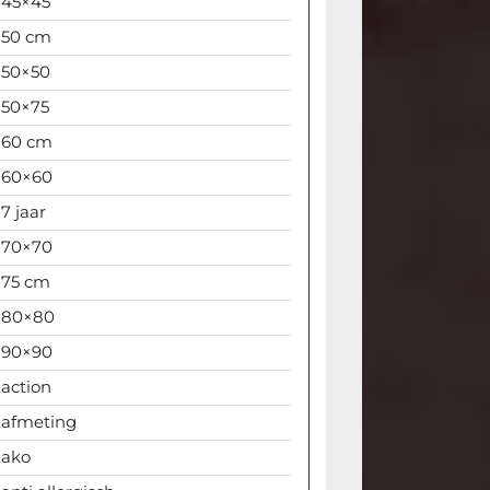
45×45
50 cm
50×50
50×75
60 cm
60×60
7 jaar
70×70
75 cm
80×80
90×90
action
afmeting
ako