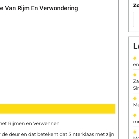
Z
ie Van Rijm En Verwondering
L
en
Za
Si
Me
me
n het Rijmen en Verwennen
e deur en dat betekent dat Sinterklaas met zijn
Mo