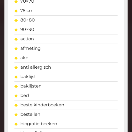
70×70
75 cm
80×80
90×90
action
afmeting
ako
anti allergisch
baklijst
baklijsten
bed
beste kinderboeken
bestellen
biografie boeken