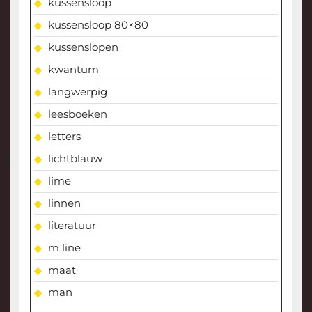
kussensloop
kussensloop 80×80
kussenslopen
kwantum
langwerpig
leesboeken
letters
lichtblauw
lime
linnen
literatuur
m line
maat
man