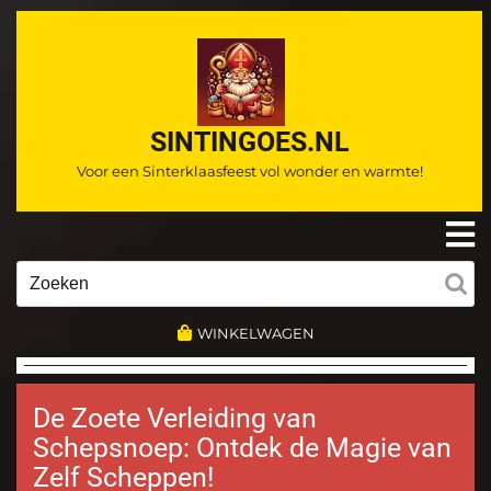
Ga
naar
de
inhoud
SINTINGOES.NL
Voor een Sinterklaasfeest vol wonder en warmte!
O
m
Zoeken
naar:
WINKELWAGEN
De Zoete Verleiding van
Schepsnoep: Ontdek de Magie van
Zelf Scheppen!