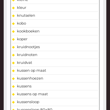
kleur
knutselen
kobo
kookboeken
koper
kruidnootjes
kruidnoten
kruidvat
kussen op maat
kussenhoezen
kussens
kussens op maat
kussensloop
kussensloop 80×80