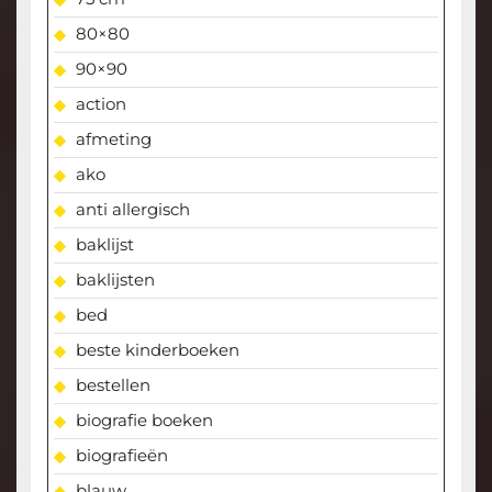
80×80
90×90
action
afmeting
ako
anti allergisch
baklijst
baklijsten
bed
beste kinderboeken
bestellen
biografie boeken
biografieën
blauw