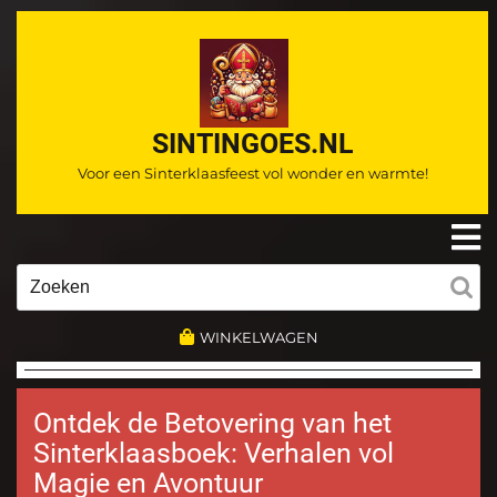
Ga
naar
de
inhoud
SINTINGOES.NL
Voor een Sinterklaasfeest vol wonder en warmte!
O
m
Zoeken
naar:
WINKELWAGEN
Ontdek de Betovering van het
Sinterklaasboek: Verhalen vol
Magie en Avontuur